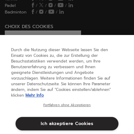
Padel
/
/
/
/
Badminton
/
/
/
CHOIX DES COOKIES
Ich lege Cookies fest / lehne sie ab
Durch die Nutzung dieser Webseite lassen Sie den
Einsatz von Cookies zu, die zur Erstellung der
Besuchsstatistiken verwendet werden, um Ihre
HILFE
Benutzererfahrung zu verbessern und Ihnen
geeignete Dienstleistungen und Angebote
vorzuschlagen. Weitere Informationen finden Sie auf
unserer Datenschutzseite. Sie können Ihre Parameter
ÜBER UNS
ändern, indem Sie auf "Cookies einstellen/ablehnen"
klicken
Mehr Info
Deutschland
(deutsch)
Fortfahren ohne Akzeptieren
Ich akzeptiere Cookies