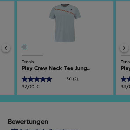
Previous
Tennis
Tenn
Play Crew Neck Tee Jung...
Pla
5.0
(2)
5.0
4.0
32,00 €
34,
von
von
5
5
Sternen.
Ster
2
1
Bewertungen
Bew