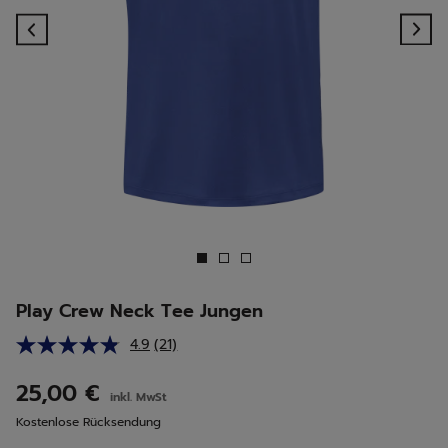
Previous
Ne
Play Crew Neck Tee Jungen
4.9
(21)
21
Bewertungen
lesen.
25,00 €
inkl. MwSt
Link
auf
Kostenlose Rücksendung
derselben