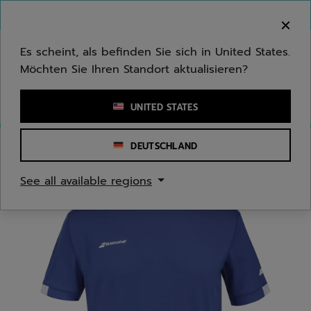
Zum Hauptinhalt springen
Zum Footer springen
Herzlich Willkommen! Bitte beachten Sie, dass wir
nicht in Ihr Land ausliefern.
Es scheint, als befinden Sie sich in United States.
Möchten Sie Ihren Standort aktualisieren?
Stichwort oder Artikelnummer eingeben
UNITED STATES
DEUTSCHLAND
Start
/
Jugend/Kinder
/
Bekleidung
See all available regions