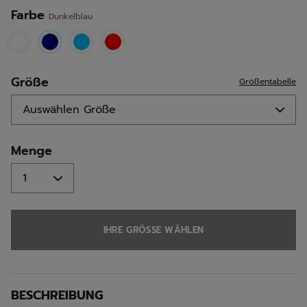
Seite.
Farbe
Dunkelblau
selected
Größe
Größentabelle
Menge
IHRE GRÖSSE WÄHLEN
BESCHREIBUNG