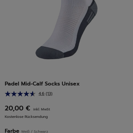
Padel Mid-Calf Socks Unisex
4.6
(13)
13
Bewertungen
lesen.
20,00 €
inkl. MwSt
Link
auf
Kostenlose Rücksendung
derselben
Seite.
Farbe
Weiß / Schwarz