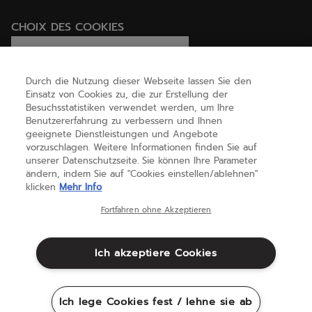
CHOIX DES COOKIES
Ich lege Cookies fest / lehne sie ab
Durch die Nutzung dieser Webseite lassen Sie den
Einsatz von Cookies zu, die zur Erstellung der
Besuchsstatistiken verwendet werden, um Ihre
HILFE
Benutzererfahrung zu verbessern und Ihnen
geeignete Dienstleistungen und Angebote
vorzuschlagen. Weitere Informationen finden Sie auf
unserer Datenschutzseite. Sie können Ihre Parameter
ÜBER UNS
ändern, indem Sie auf "Cookies einstellen/ablehnen"
klicken
Mehr Info
Deutschland
(deutsch)
Fortfahren ohne Akzeptieren
Ich akzeptiere Cookies
Geschäftsbedingungen
Datenschutzbestimmungen
Rechtliche Hinweise
Cookies
Ich lege Cookies fest / lehne sie ab