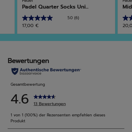
Padel
Pade
Padel Quarter Socks Uni...
Mid
5.0
(6)
5.0
4.9
17,00 €
20,
von
von
5
5
Sternen.
Ster
6
11
Bewertungen
Bew