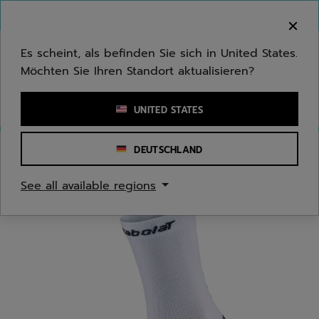
Zum Hauptinhalt springen
Zum Footer springen
Herzlich Willkommen! Bitte beachten Sie, dass wir
nicht in Ihr Land ausliefern.
Es scheint, als befinden Sie sich in United States.
Möchten Sie Ihren Standort aktualisieren?
Stichwort oder Artikelnummer eingeben
UNITED STATES
DEUTSCHLAND
Start
/
Herren
/
Bekleidungsaccessoires
See all available regions