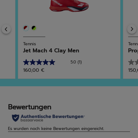
Previous
Tennis
Tenn
Jet Mach 4 Clay Men
Pro
5.0
(1)
5.0
0.0
160,00 €
150
von
von
5
5
Sternen.
Ster
1
Bewertung