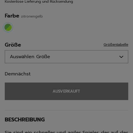
Kostenlose Lieferung und Rücksendung
Seite.
Farbe
zitronengelb
selected
Größe
Größentabelle
Demnächst
AUSVERKAUFT
BESCHREIBUNG
Sie sind ein schneller und agiler Spieler, der auf der