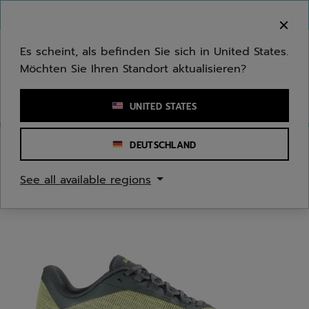
Zum Hauptinhalt springen
Zum Footer springen
Herzlich Willkommen! Bitte beachten Sie, dass wir
nicht in Ihr Land ausliefern.
Es scheint, als befinden Sie sich in United States.
Möchten Sie Ihren Standort aktualisieren?
Stichwort oder Artikelnummer eingeben
UNITED STATES
DEUTSCHLAND
Start
/
Tennis
/
Tennisschuhe
See all available regions