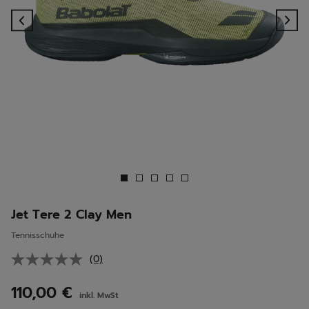
Previous
Ne
Jet Tere 2 Clay Men
Tennisschuhe
(0)
Kein
Beurteilungswert.
Link
110,00 €
inkl. MwSt
auf
derselben