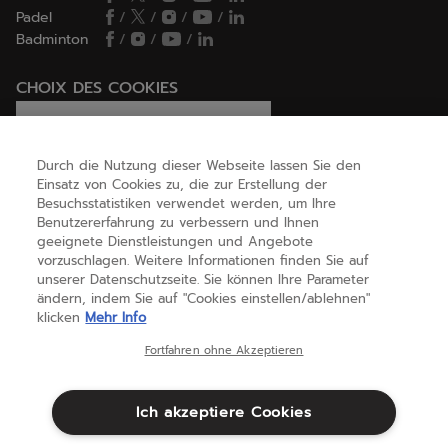
Padel
/
/
/
/
Badminton
/
/
/
CHOIX DES COOKIES
Ich lege Cookies fest / lehne sie ab
Durch die Nutzung dieser Webseite lassen Sie den
Einsatz von Cookies zu, die zur Erstellung der
Besuchsstatistiken verwendet werden, um Ihre
HILFE
Benutzererfahrung zu verbessern und Ihnen
geeignete Dienstleistungen und Angebote
vorzuschlagen. Weitere Informationen finden Sie auf
unserer Datenschutzseite. Sie können Ihre Parameter
ÜBER UNS
ändern, indem Sie auf "Cookies einstellen/ablehnen"
klicken
Mehr Info
Deutschland
(deutsch)
Fortfahren ohne Akzeptieren
Ich akzeptiere Cookies