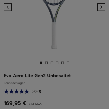
Previous
Ne
Evo Aero Lite Gen2 Unbesaitet
Tennisschläger
5.0
(1)
Bewertung
lesen.
Link
169,95 €
inkl. MwSt
auf
derselben