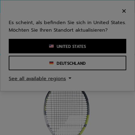
Zum Hauptinhalt springen
Zum Footer springen
Herzlich Willkommen! Bitte beachten Sie, dass wir
nicht in Ihr Land ausliefern.
Es scheint, als befinden Sie sich in United States.
Möchten Sie Ihren Standort aktualisieren?
Stichwort oder Artikelnummer eingeben
UNITED STATES
DEUTSCHLAND
Start
/
Tennis
/
Tennisschläger
See all available regions