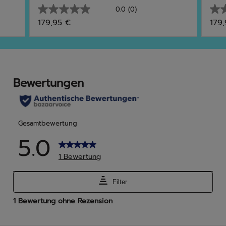
0.0
(0)
0.0
0.0
179,95 €
179
von
von
5
5
Sternen.
Ster