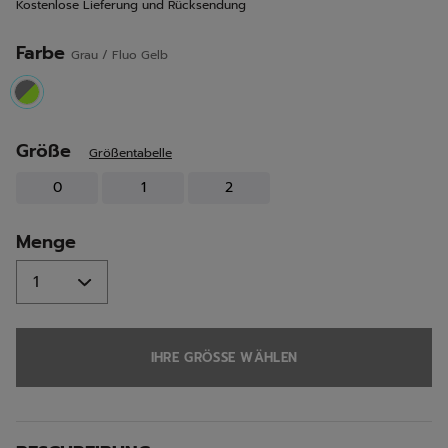
Kostenlose Lieferung und Rücksendung
Seite.
Farbe
Grau / Fluo Gelb
selected
Größe
Größentabelle
0
1
2
Menge
IHRE GRÖSSE WÄHLEN