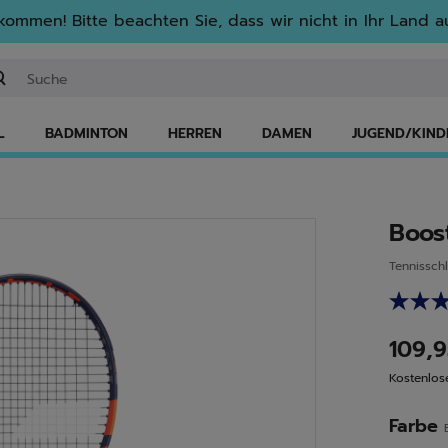
lkommen! Bitte beachten Sie, dass wir nicht in Ihr Land au
ichwort oder Artikelnummer eingeben
L
BADMINTON
HERREN
DAMEN
JUGEND/KIND
Boos
Tennissch
109,
Kostenlos
Farbe