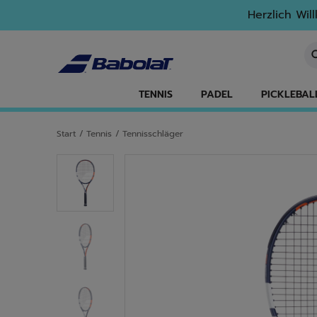
Zum Hauptinhalt springen
Zum Footer springen
Herzlich Wil
St
TENNIS
PADEL
PICKLEBAL
Start
/
Tennis
/
Tennisschläger