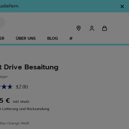
sliefern.
ER
ÜBER UNS
BLOG
#
t Drive Besaitung
läger
4.7
(6)
6
Bewertungen
lesen.
95 €
inkl. MwSt
Link
auf
e Lieferung und Rücksendung
derselben
Seite.
Blau Orange Weiß