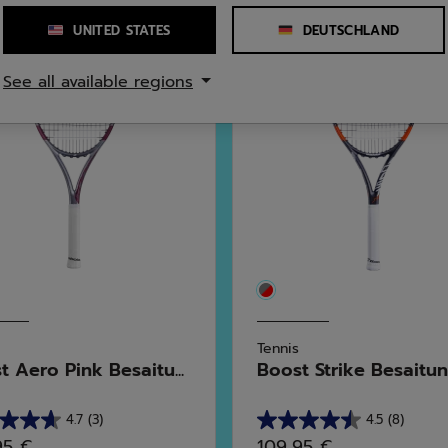
UNITED STATES
DEUTSCHLAND
See all available regions
Tennis
t Aero Pink Besaitu...
Boost Strike Besaitu
4.7
(3)
4.5
(8)
4.5
95 €
109,95 €