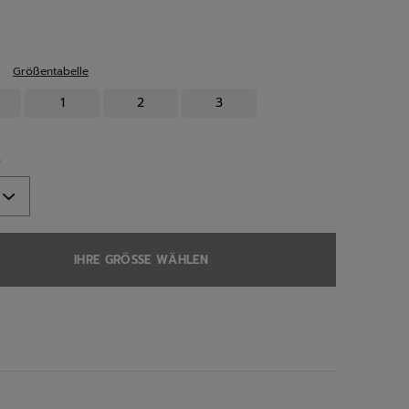
ed
Größentabelle
1
2
3
e
IHRE GRÖSSE WÄHLEN