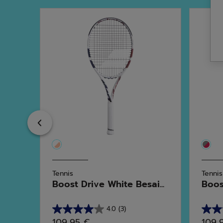
Previous
Tennis
Tennis
Boost Drive White Besai...
Boos
4.0
(3)
4.0
4.7
109,95 €
109,