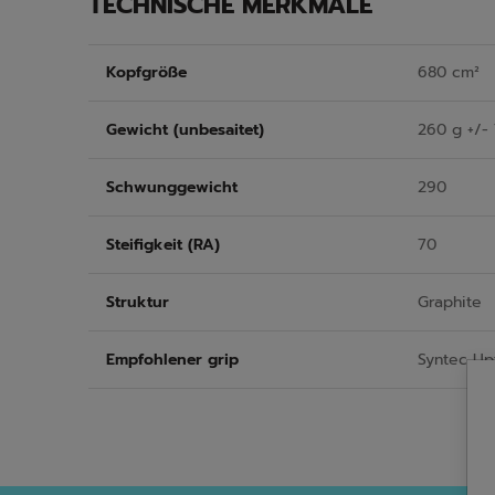
TECHNISCHE MERKMALE
Kopfgröße
680 cm²
Gewicht (unbesaitet)
260 g +/- 
Schwunggewicht
290
Steifigkeit (RA)
70
Struktur
Graphite
Empfohlener grip
Syntec Up