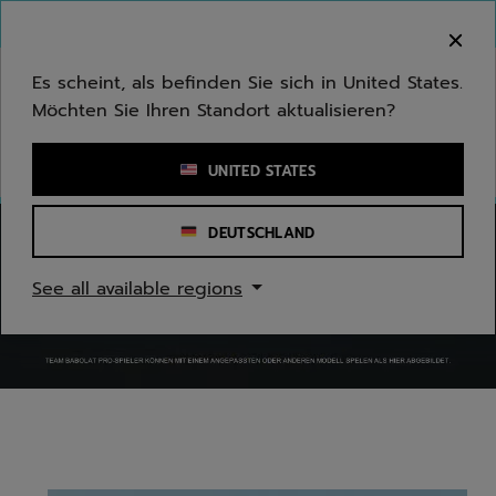
Zum Hauptinhalt springen
Zum Footer springen
Herzlich Willkommen! Bitte beachten Sie, dass wir
nicht in Ihr Land ausliefern.
Es scheint, als befinden Sie sich in United States.
Möchten Sie Ihren Standort aktualisieren?
Stichwort oder Artikelnummer eingeben
UNITED STATES
DEUTSCHLAND
See all available regions
null