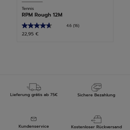
Tennis
RPM Rough 12M
4.6
(16)
4.6
22,95 €
von
5
Sternen.
16
Bewertungen
Lieferung grátis ab 75€
Sichere Bezahlung
Kundenservice
Kostenloser Rückversand