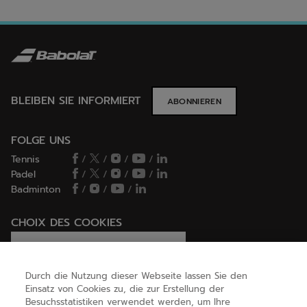
BLEIBEN SIE INFORMIERT
ABONNIEREN
FOLGE UNS
Tennis
/
/
/
/
Padel
/
/
/
/
Badminton
/
/
/
CHOIX DES COOKIES
Ich lege Cookies fest / lehne sie ab
Durch die Nutzung dieser Webseite lassen Sie den
Einsatz von Cookies zu, die zur Erstellung der
Besuchsstatistiken verwendet werden, um Ihre