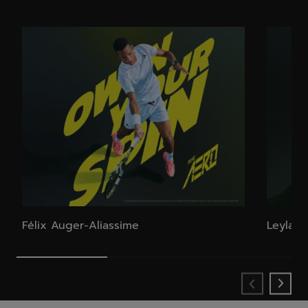
Félix Auger-Aliassime​
Leylah 