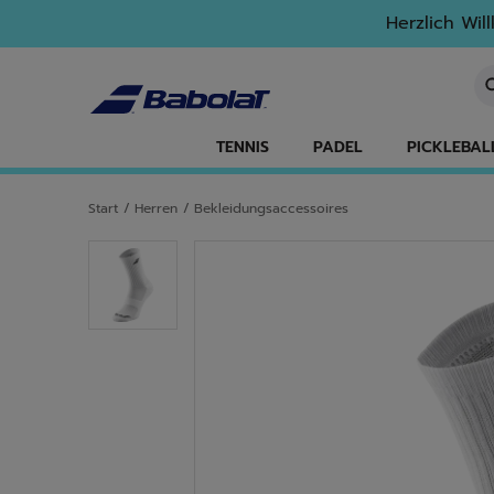
Zum Hauptinhalt springen
Zum Footer springen
Herzlich Wil
St
TENNIS
PADEL
PICKLEBAL
Start
/
Herren
/
Bekleidungsaccessoires