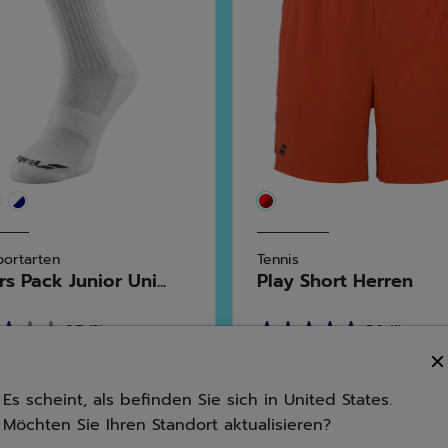
portarten
Tennis
rs Pack Junior Uni...
Play Short Herren
2.7
(3)
5.0
(1)
5.0
0 €
45,00 €
von
5
Es scheint, als befinden Sie sich in United States.
en.
Sternen.
Möchten Sie Ihren Standort aktualisieren?
1