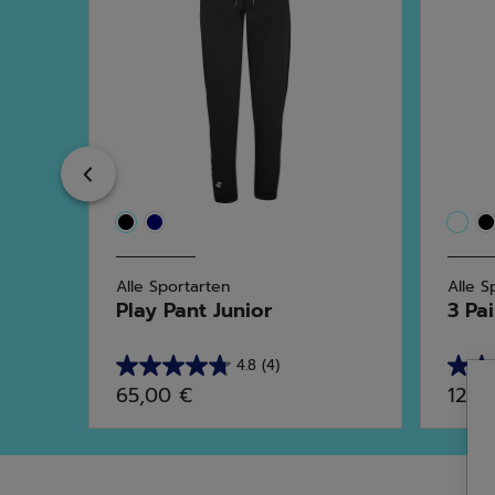
Previous
Alle Sportarten
Alle S
Play Pant Junior
3 Pai
4.8
(4)
4.8
2.7
65,00 €
12,0
von
von
5
5
Sternen.
Stern
4
3