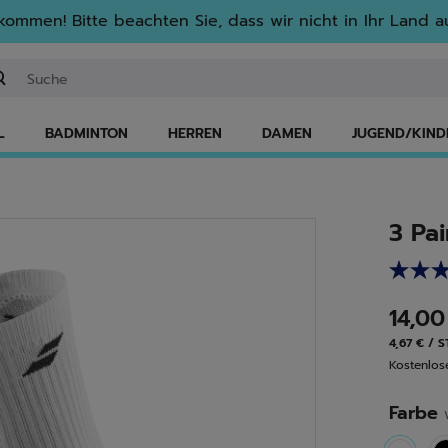
lkommen! Bitte beachten Sie, dass wir nicht in Ihr Land au
ichwort oder Artikelnummer eingeben
L
BADMINTON
HERREN
DAMEN
JUGEND/KIND
3 Pa
14,0
4,67 € / 
Kostenlo
Farbe