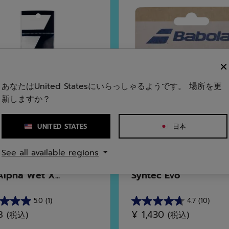
あなたはUnited Statesにいらっしゃるようです。 場所を更
新しますか？
UNITED STATES
日本
See all available regions
スポーツ
オールスポーツ
Alpha Wet X...
Syntec Evo
5.0
(1)
4.7
(10)
星
18
¥ 1,430
(税込)
(税込)
4.7