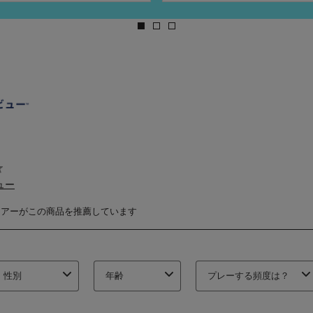
／
5
個
で
す。
10
件
の
レ
ビ
ュ
ー