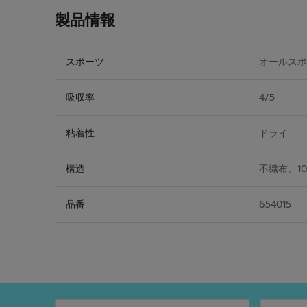
製品情報
スポーツ
オールスポ
吸収率
4/5
粘着性
ドライ
構造
不織布、10
品番
654015