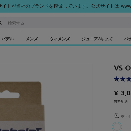
トが当社のブランドを模倣しています。公式サイトは www.bab
ーワードまたは商品番号を入力する
パデル
メンズ
ウィメンズ
ジュニア/キッズ
バ
VS O
¥ 3,
無料配送
色
ホワ