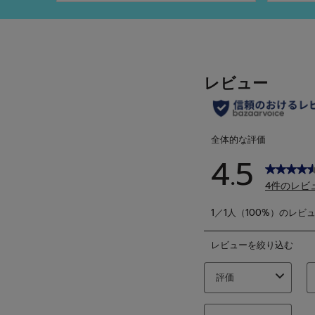
／
／
5
5
個
個
で
で
す。
す。
26
1
件
件
の
の
レ
レ
ビ
ビ
ュ
ュ
ー
ー