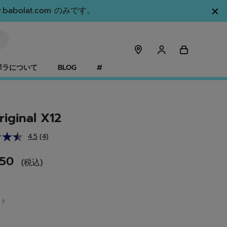
olat.com のみです。
ボラについて
BLOG
#
riginal X12
4.5
(4)
レ
ビ
ュ
850
(税込)
ー
を
読
む.
同
イト
じ
ペ
ー