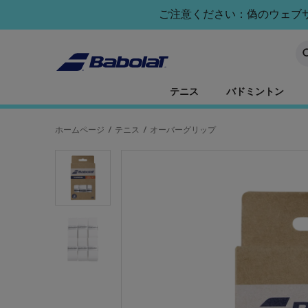
メインコンテンツへスキップ
フッターへスキップ
ご注意ください：偽のウェブサイ
キ
テニス
バドミントン
ホームページ
/
テニス
/
オーバーグリップ