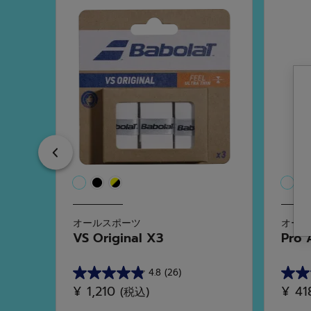
Previous
オールスポーツ
オール
VS Original X3
Pro 
4.8
(26)
星
星
¥ 1,210
¥ 4
(税込)
4.8
5.0