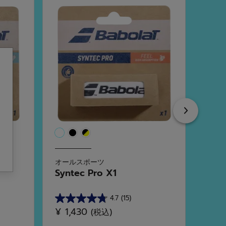
Next
オールスポーツ
オー
Syntec Pro X1
Pro 
4.7
(15)
星
星
¥ 1,430
¥ 1,
(税込)
4.7
5.0