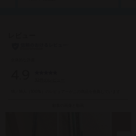
5.0
4.6
／
／
5
5
個
個
で
で
す。
す。
1
27
件
件
の
の
レ
レ
ビ
ビ
ュ
ュ
ー
ー