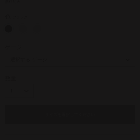
無料配送
読
む.
同
色
ブラック
じ
ペ
ー
ジ
selected
の
リ
ゲージ
ン
ク。
数量
サイズを選択してください