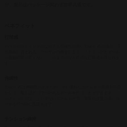
が、製品はパッケージ問わず世界共通です。
ベネフィット
打球感
バボラのストリングのなかでも伸縮性の高いTouch VSの場合、天
然繊維に含まれるコラーゲンの働きにより、ストリングとボール
の接触時間が長くなり、これまでになく快適な打球感を得られま
す。
伸縮性
Touch VSは伸縮性があるため、その優れたエネルギー反発力を活
かして、驚くほどパワーのあるボールを打つことができます。こ
のストリングは、より少ないエネルギーで、非常に快適に深いボ
ールを打つ時に役立ちます。
テンション維持