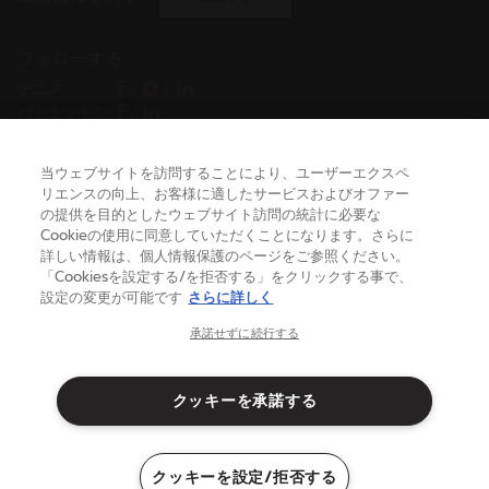
フォローする
テニス
/
/
バドミントン
/
当ウェブサイトを訪問することにより、ユーザーエクスペ
リエンスの向上、お客様に適したサービスおよびオファー
ヘルプ
の提供を目的としたウェブサイト訪問の統計に必要な
Cookieの使用に同意していただくことになります。さらに
詳しい情報は、個人情報保護のページをご参照ください。
バボラについて
「Cookiesを設定する/を拒否する」をクリックする事で、
設定の変更が可能です
さらに詳しく
承諾せずに続行する
日本
(日本語)
クッキーを承諾する
利用規約
プライバシーポリシー
クッキーを設定/拒否する
法律上の注意点
クッキー