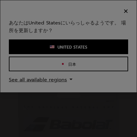
メインコンテンツへスキップ
フッターへスキップ
ご注意ください：偽のウェブサイトが当社のブランドを
模倣しています。公式サイトは www.babolat.com の
みです。
あなたはUnited Statesにいらっしゃるようです。 場
所を更新しますか？
キーワードまたは商品番号を入力する
UNITED STATES
日本
ホームページ
/
テニス
/
ストリング
See all available regions