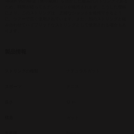
Touch VSの特徴（撚り繊維）を活かした最高のストリングである
ため、時間が経ってもテンションが維持されます。こうした理由
により、このストリングは、正確なショットを維持できるよう
に、ツアーで広く使用されています。また、別のストリングと組
み合わせてハイブリッドなストリングとして使用される場合もあ
ります。
製品情報
ストリングの種類
ナチュラルガット
スポーツ
テニス
長さ
12 m
構造
ガット
生産国
France