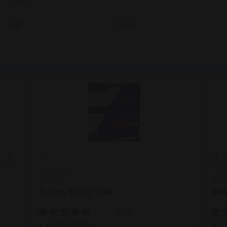
品番
201031
Previous
テニス
テニ
Touch Tonic 12M
RPM
5.0
(1)
星
星
¥ 8,250
(税込)
¥ 7