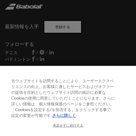
最新情報を入手
登録する
フォローする
テニス
/
/
バドミントン
/
当ウェブサイトを訪問することにより、ユーザーエクスペ
ヘルプ
リエンスの向上、お客様に適したサービスおよびオファー
の提供を目的としたウェブサイト訪問の統計に必要な
Cookieの使用に同意していただくことになります。さらに
詳しい情報は、個人情報保護のページをご参照ください。
バボラについて
「Cookiesを設定する/を拒否する」をクリックする事で、
設定の変更が可能です
さらに詳しく
日本
(日本語)
承諾せずに続行する