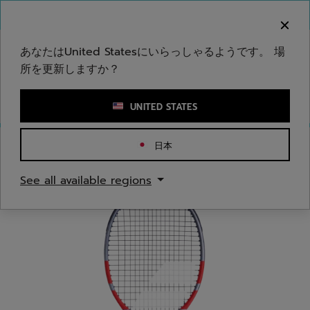
メインコンテンツへスキップ
フッターへスキップ
ご注意ください：偽のウェブサイトが当社のブランドを
模倣しています。公式サイトは www.babolat.com の
みです。
あなたはUnited Statesにいらっしゃるようです。 場
所を更新しますか？
キーワードまたは商品番号を入力する
UNITED STATES
日本
ホームページ
/
テニス
/
ラケット
See all available regions