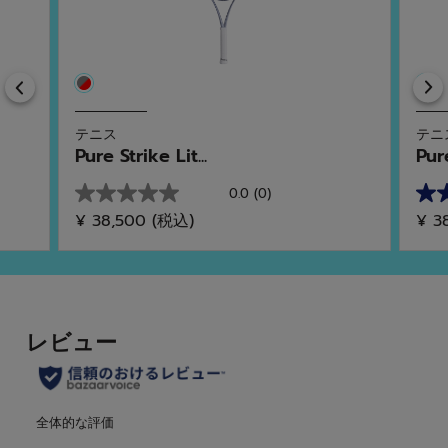
Previous
テニス
テニ
Pure Strike Lit...
Pure
0.0
(0)
星
星
¥ 38,500
(税込)
¥ 3
0.0
5.0
／
／
5
5
個
個
で
で
す。
す。
1
件
の