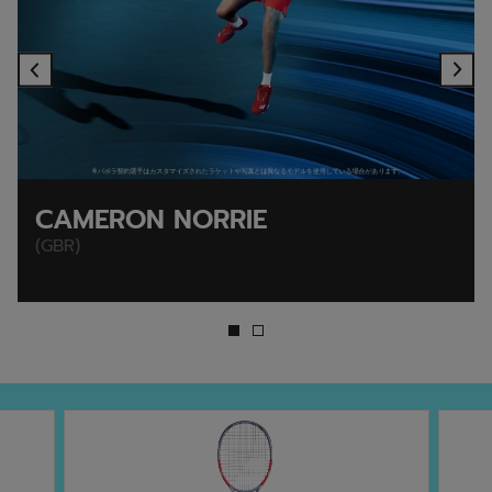
Previous
Ne
CAMERON NORRIE
(GBR)