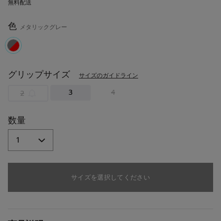
無料配送
読
む.
同
色
メタリックグレー
じ
ペ
ー
ジ
selected
の
リ
グリップサイズ
サイズのガイドライン
ン
ク。
3
4
2
数量
サイズを選択してください