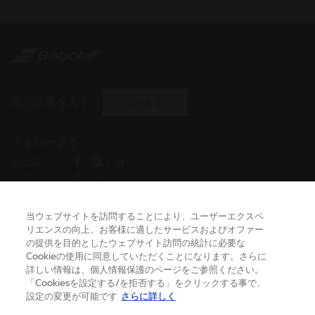
最新情報を入手
登録する
フォローする
テニス
/
/
バドミントン
/
当ウェブサイトを訪問することにより、ユーザーエクスペ
リエンスの向上、お客様に適したサービスおよびオファー
ヘルプ
の提供を目的としたウェブサイト訪問の統計に必要な
Cookieの使用に同意していただくことになります。さらに
詳しい情報は、個人情報保護のページをご参照ください。
バボラについて
「Cookiesを設定する/を拒否する」をクリックする事で、
設定の変更が可能です
さらに詳しく