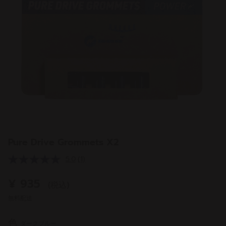
Pure Drive Grommets X2
5.0
(1)
レ
ビ
ュ
¥ 935
(税込)
ー
を
無料配送
読
む.
同
色
ダークブルー