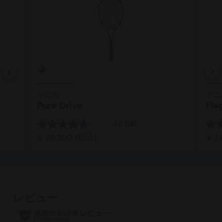
Previous
テニス
テニ
Pure Drive
Fla
4.8
(54)
星
星
¥ 38,500
(税込)
¥ 1
4.8
5.0
／
／
5
5
個
個
で
で
す。
す。
54
2