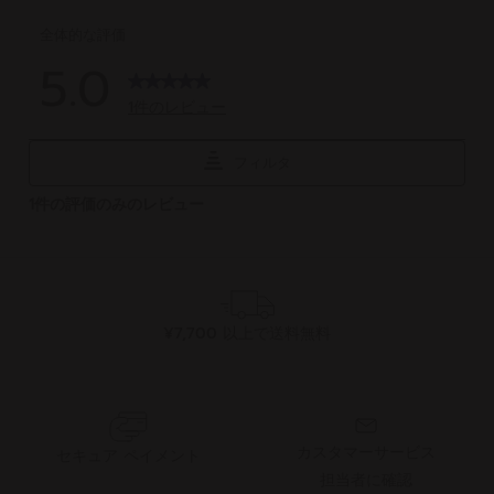
件
件
の
の
レ
レ
ビ
ビ
ュ
ュ
ー
ー
¥7,700 以上で送料無料
カスタマーサービス
セキュア ペイメント
担当者に確認