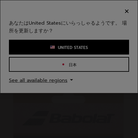
メインコンテンツへスキップ
フッターへスキップ
ご注意ください：偽のウェブサイトが当社のブランドを
模倣しています。公式サイトは www.babolat.com の
みです。
あなたはUnited Statesにいらっしゃるようです。 場
所を更新しますか？
キーワードまたは商品番号を入力する
UNITED STATES
日本
ホームページ
/
テニス
/
アクセサリー
See all available regions