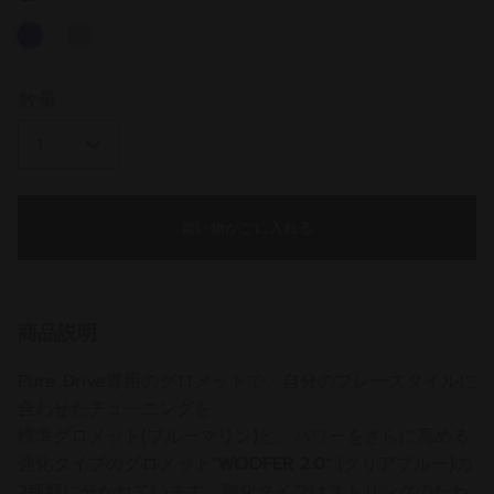
じ
ペ
ー
ジ
selected
の
リ
数量
ン
ク。
買い物かごに入れる
商品説明
Pure Drive専用のグロメットで、自分のプレースタイルに
合わせたチューニングを。
標準グロメット(ブルーマリン)と、パワーをさらに高める
強化タイプのグロメット"
WOOFER 2.0
" (クリアブルー)の
2種類に分かれています。強化タイプはストリングのたわ