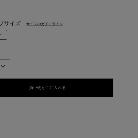
ペ
ー
ジ
ed
の
リ
プサイズ
サイズのガイドライン
ン
ク。
selected
ー
買い物かごに入れる