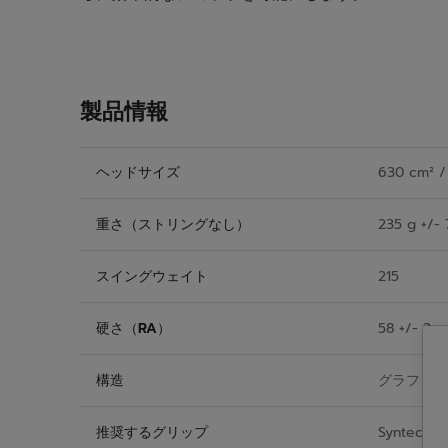
製品情報
ヘッドサイズ
630 cm² / 
重さ（ストリングなし）
235 g +/- 
スイングウェイト
215
硬さ（RA）
58 +/- 3
構造
グラファイ
推奨するグリップ
Syntec Pr