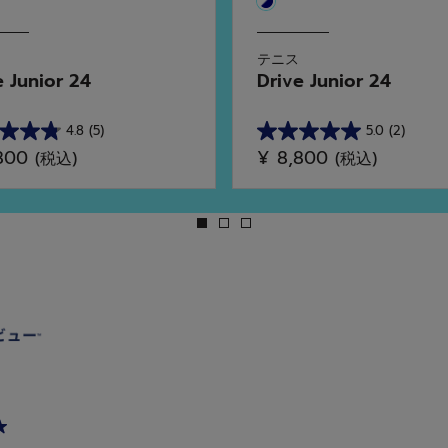
テニス
e Junior 24
Drive Junior 24
4.8
(5)
5.0
(2)
星
,800
¥ 8,800
(税込)
(税込)
5.0
／
5
個
で
す。
2
件
の
レ
ビ
ュ