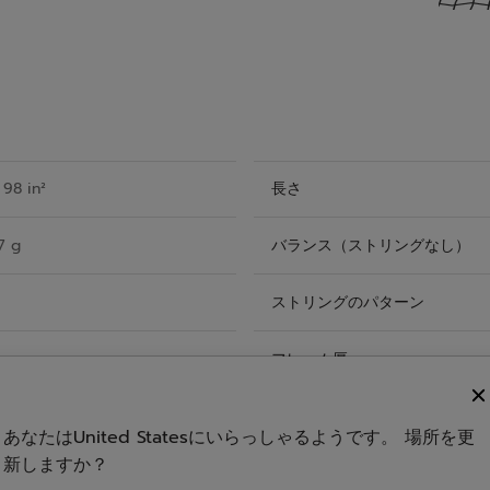
98 in²
長さ
7 g
バランス（ストリングなし）
ストリングのパターン
フレーム厚
ト
推奨するテンション
あなたはUnited Statesにいらっしゃるようです。 場所を更
新しますか？
o
ストリング付き/なし