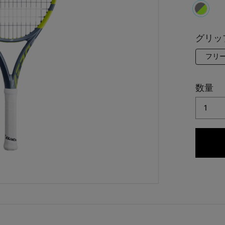
select
グリッ
フリ
数量