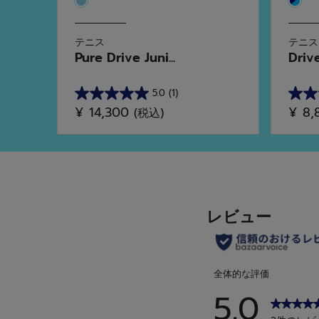
テニス
テニス
Pure Drive Juni...
Driv
5.0
(1)
星
星
¥ 14,300
¥ 8
(税込)
5.0
4.8
／
／
5
5
個
個
で
で
す。
す。
1
5
件
件
の
の
レ
レ
ビ
ビ
ュ
ュ