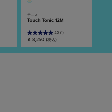
テニス
テニ
Touch Tonic 12M
Evo D
5.0
(1)
星
星
¥ 8,250
¥ 2
(税込)
5.0
0.0
／
／
5
5
個
個
で
で
す。
す。
1
件
の
レ
ビ
ュ