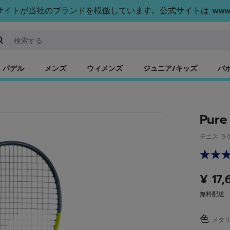
トが当社のブランドを模倣しています。公式サイトは www.bab
ーワードまたは商品番号を入力する
パデル
メンズ
ウィメンズ
ジュニア/キッズ
バ
Pure
テニス ラ
¥ 17
無料配送
色
メタリ