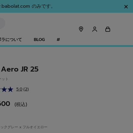
olat.com のみです。
ボラについて
BLOG
#
 Aero JR 25
ケット
5.0
(2)
レ
ビ
ュ
,600
(税込)
ー
を
読
む.
同
ックグレー x フルオイエロー
じ