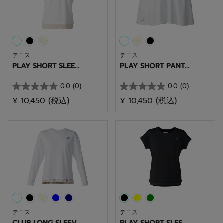
す。
す。
テニス
テニス
PLAY SHORT SLEE...
PLAY SHORT PANT...
0.0
(0)
0.0
(0)
星
星
¥ 10,450
(税込)
¥ 10,450
(税込)
0.0
0.0
／
／
5
5
個
個
で
で
す。
す。
テニス
テニス
CLUB LONG SLEEV...
PLAY SHORT SLEE...