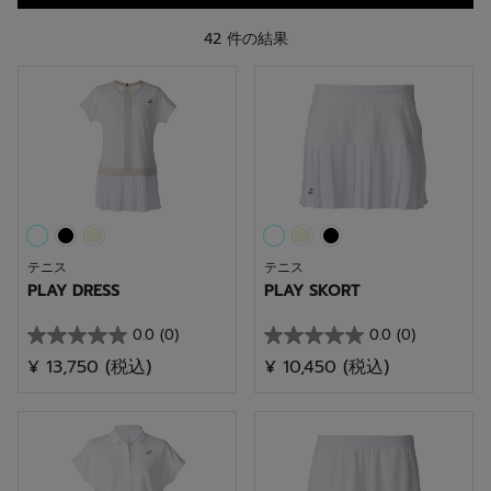
42 件の結果
テニス
テニス
PLAY DRESS
PLAY SKORT
0.0
(0)
0.0
(0)
星
星
¥ 13,750
(税込)
¥ 10,450
(税込)
0.0
0.0
／
／
5
5
個
個
で
で