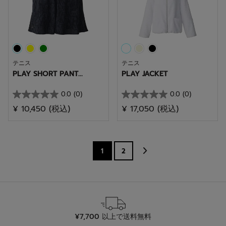
で
で
す。
す。
テニス
テニス
PLAY SHORT PANT...
PLAY JACKET
0.0
(0)
0.0
(0)
星
星
¥ 10,450
(税込)
¥ 17,050
(税込)
0.0
0.0
／
／
5
5
個
個
1
2
で
で
す。
す。
¥7,700 以上で送料無料