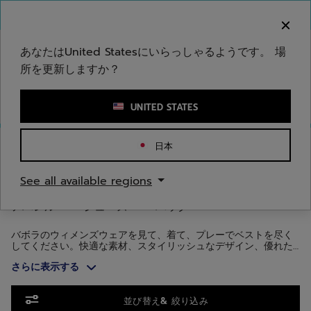
メインコンテンツへスキップ
フッターへスキップ
商品へスキップ
ご注意ください：偽のウェブサイトが当社のブランドを
模倣しています。公式サイトは www.babolat.com の
みです。
あなたはUnited Statesにいらっしゃるようです。 場
所を更新しますか？
キーワードまたは商品番号を入力する
UNITED STATES
ホームページ
/
ウィメンズ
/
アパレル
日本
ウィメンズアパレル
See all available regions
アパレル
シューズ
バッグ
バボラのウィメンズウェアを見て、着て、プレーでベストを尽く
してください。快適な素材、スタイリッシュなデザイン、優れた
機能とスタイルを備えているため、コートの中でも外でもお使い
さらに表示する
いただけます。
商品へスキップ
並び替え& 絞り込み