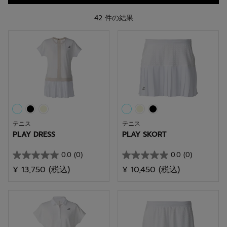
42 件の結果
テニス
テニス
PLAY DRESS
PLAY SKORT
0.0
(0)
0.0
(0)
星
星
¥ 13,750
(税込)
¥ 10,450
(税込)
0.0
0.0
／
／
5
5
個
個
で
で