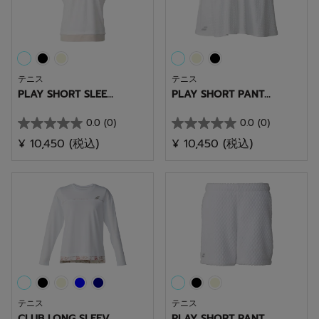
す。
す。
テニス
テニス
PLAY SHORT SLEE...
PLAY SHORT PANT...
0.0
(0)
0.0
(0)
星
星
¥ 10,450
(税込)
¥ 10,450
(税込)
0.0
0.0
／
／
5
5
個
個
で
で
す。
す。
テニス
テニス
CLUB LONG SLEEV...
PLAY SHORT PANT...