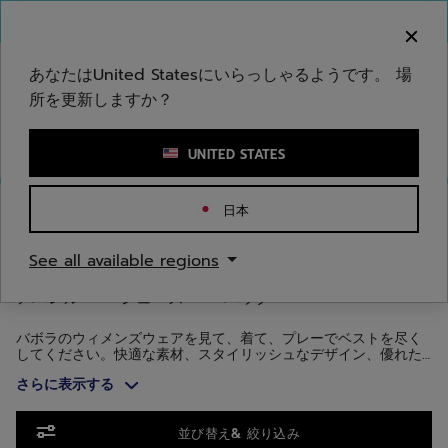
メインコンテンツへスキップ
フッターへスキップ
商品へスキップ
ご注意ください：偽のウェブサイトが当社のブランドを
模倣しています。公式サイトは www.babolat.com の
みです。
あなたはUnited Statesにいらっしゃるようです。 場
所を更新しますか？
キーワードまたは商品番号を入力する
UNITED STATES
ホームページ
/
ウィメンズ
/
アパレル
日本
ウィメンズアパレル
See all available regions
アパレル
シューズ
バッグ
バボラのウィメンズウェアを見て、着て、プレーでベストを尽く
してください。快適な素材、スタイリッシュなデザイン、優れた
機能とスタイルを備えているため、コートの中でも外でもお使い
さらに表示する
いただけます。
商品へスキップ
並び替え& 絞り込み