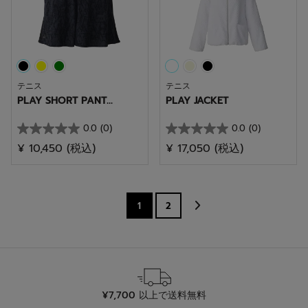
で
で
す。
す。
テニス
テニス
PLAY SHORT PANT...
PLAY JACKET
0.0
(0)
0.0
(0)
星
星
¥ 10,450
(税込)
¥ 17,050
(税込)
0.0
0.0
／
／
5
5
個
個
1
2
で
で
す。
す。
¥7,700 以上で送料無料