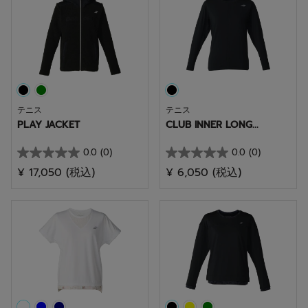
個
個
で
で
す。
す。
テニス
テニス
PLAY JACKET
CLUB INNER LONG...
0.0
(0)
0.0
(0)
星
星
¥ 17,050
(税込)
¥ 6,050
(税込)
0.0
0.0
／
／
5
5
個
個
で
で
す。
す。