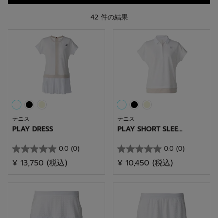
42 件の結果
テニス
テニス
PLAY DRESS
PLAY SHORT SLEE...
0.0
(0)
0.0
(0)
星
星
¥ 13,750
(税込)
¥ 10,450
(税込)
0.0
0.0
／
／
5
5
個
個
で
で