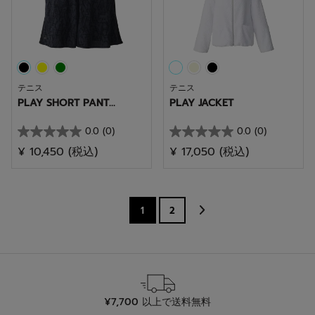
で
で
す。
す。
テニス
テニス
PLAY SHORT PANT...
PLAY JACKET
0.0
(0)
0.0
(0)
星
星
¥ 10,450
(税込)
¥ 17,050
(税込)
0.0
0.0
／
／
5
5
個
個
1
2
で
で
す。
す。
¥7,700 以上で送料無料