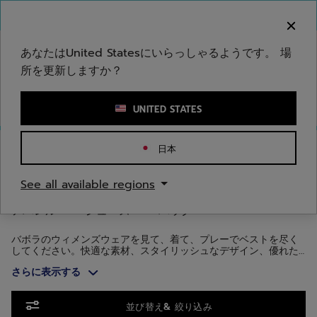
メインコンテンツへスキップ
フッターへスキップ
商品へスキップ
ご注意ください：偽のウェブサイトが当社のブランドを
模倣しています。公式サイトは www.babolat.com の
みです。
あなたはUnited Statesにいらっしゃるようです。 場
所を更新しますか？
キーワードまたは商品番号を入力する
UNITED STATES
ホームページ
/
ウィメンズ
/
アパレル
日本
ウィメンズアパレル
See all available regions
アパレル
シューズ
バッグ
バボラのウィメンズウェアを見て、着て、プレーでベストを尽く
してください。快適な素材、スタイリッシュなデザイン、優れた
機能とスタイルを備えているため、コートの中でも外でもお使い
さらに表示する
いただけます。
商品へスキップ
並び替え& 絞り込み