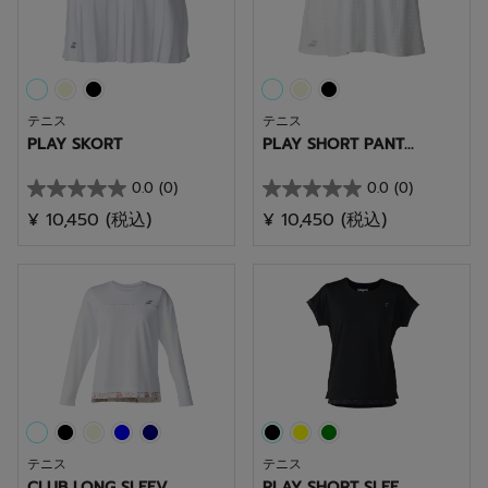
す。
す。
テニス
テニス
PLAY SKORT
PLAY SHORT PANT...
0.0
(0)
0.0
(0)
星
星
¥ 10,450
(税込)
¥ 10,450
(税込)
0.0
0.0
／
／
5
5
個
個
で
で
す。
す。
テニス
テニス
CLUB LONG SLEEV...
PLAY SHORT SLEE...