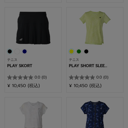
／
／
5
5
個
個
で
で
す。
す。
テニス
テニス
PLAY SKORT
PLAY SHORT SLEE...
0.0
(0)
0.0
(0)
星
星
¥ 10,450
(税込)
¥ 10,450
(税込)
0.0
0.0
／
／
5
5
個
個
で
で
す。
す。