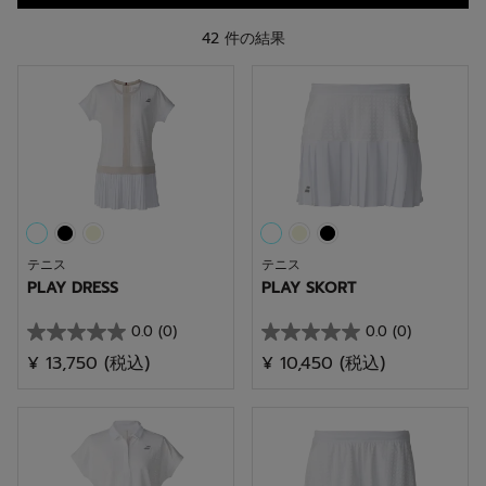
42 件の結果
テニス
テニス
PLAY DRESS
PLAY SKORT
0.0
(0)
0.0
(0)
星
星
¥ 13,750
(税込)
¥ 10,450
(税込)
0.0
0.0
／
／
5
5
個
個
で
で