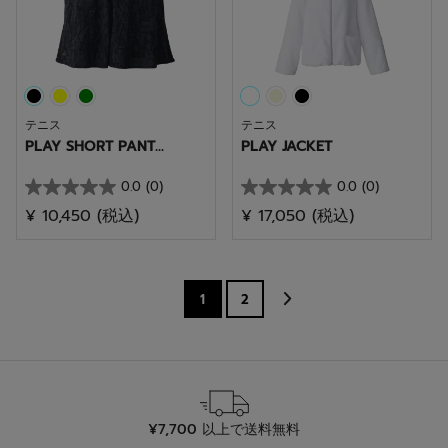
で
で
す。
す。
テニス
テニス
PLAY SHORT PANT...
PLAY JACKET
0.0
(0)
0.0
(0)
星
星
¥ 10,450
(税込)
¥ 17,050
(税込)
0.0
0.0
／
／
5
5
個
個
1
2
で
で
す。
す。
¥7,700 以上で送料無料