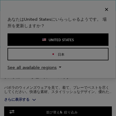
メインコンテンツへスキップ
フッターへスキップ
商品へスキップ
ご注意ください：偽のウェブサイトが当社のブランドを
模倣しています。公式サイトは www.babolat.com の
みです。
あなたはUnited Statesにいらっしゃるようです。 場
所を更新しますか？
キーワードまたは商品番号を入力する
UNITED STATES
ホームページ
/
ウィメンズ
/
アパレル
日本
ウィメンズアパレル
See all available regions
アパレル
シューズ
バッグ
バボラのウィメンズウェアを見て、着て、プレーでベストを尽く
してください。快適な素材、スタイリッシュなデザイン、優れた
機能とスタイルを備えているため、コートの中でも外でもお使い
さらに表示する
いただけます。
商品へスキップ
並び替え& 絞り込み