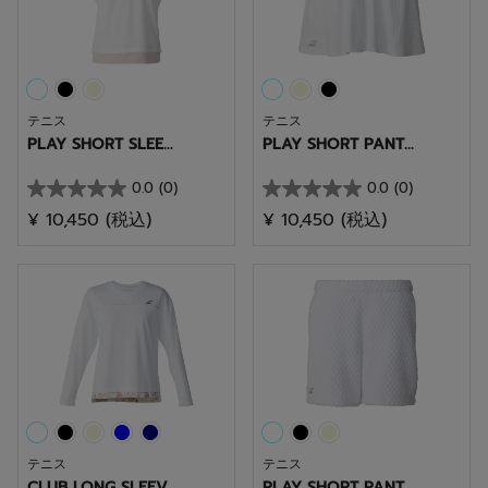
す。
す。
テニス
テニス
PLAY SHORT SLEE...
PLAY SHORT PANT...
0.0
(0)
0.0
(0)
星
星
¥ 10,450
(税込)
¥ 10,450
(税込)
0.0
0.0
／
／
5
5
個
個
で
で
す。
す。
テニス
テニス
CLUB LONG SLEEV...
PLAY SHORT PANT...