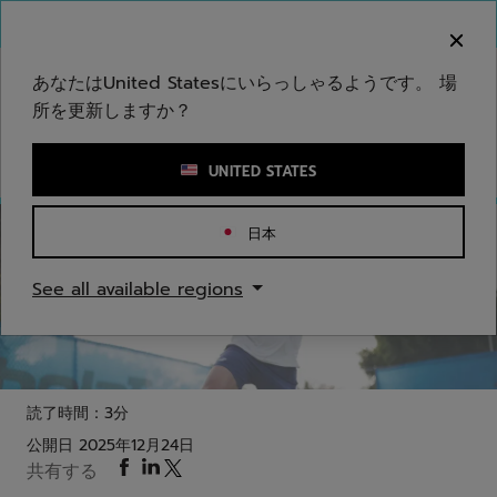
メインコンテンツへスキップ
フッターへスキップ
ご注意ください：偽のウェブサイトが当社のブランドを
模倣しています。公式サイトは www.babolat.com の
みです。
あなたはUnited Statesにいらっしゃるようです。 場
所を更新しますか？
キーワードまたは商品番号を入力する
UNITED STATES
日本
テニス
See all available regions
テニスがもたらす心身の健康効果
読了時間：3分
公開日
2025年12月24日
共有する