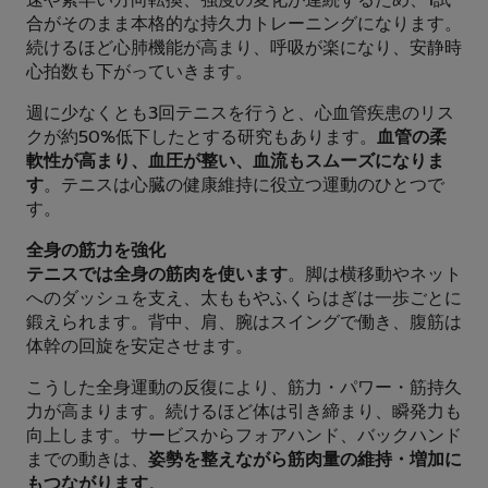
速や素早い方向転換、強度の変化が連続するため、1試
合がそのまま本格的な持久力トレーニングになります。
続けるほど心肺機能が高まり、呼吸が楽になり、安静時
心拍数も下がっていきます。
週に少なくとも3回テニスを行うと、心血管疾患のリス
クが約50%低下したとする研究もあります。
血管の柔
軟性が高まり、血圧が整い、血流もスムーズになりま
す
。テニスは心臓の健康維持に役立つ運動のひとつで
す。
全身の筋力を強化
テニスでは全身の筋肉を使います
。脚は横移動やネット
へのダッシュを支え、太ももやふくらはぎは一歩ごとに
鍛えられます。背中、肩、腕はスイングで働き、腹筋は
体幹の回旋を安定させます。
こうした全身運動の反復により、筋力・パワー・筋持久
力が高まります。続けるほど体は引き締まり、瞬発力も
向上します。サービスからフォアハンド、バックハンド
までの動きは、
姿勢を整えながら筋肉量の維持・増加に
もつながります
。