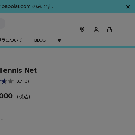
olat.com のみです。
ボラについて
BLOG
#
 Tennis Net
3.7
(3)
レ
ビ
ュ
,000
(税込)
ー
を
読
む.
同
ック
じ
ペ
ー