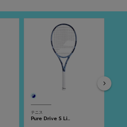
Next
テニス
テニ
Pure Drive S Li...
Pure