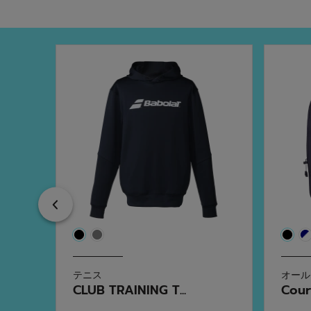
Previous
テニス
オール
CLUB TRAINING T...
Cour