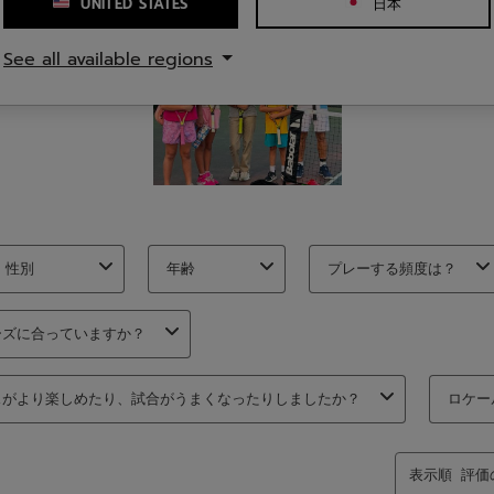
UNITED STATES
日本
See all available regions