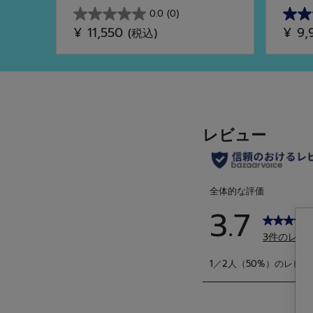
0.0
(0)
星
星
¥ 11,550
¥ 9
(税込)
0.0
4.7
／
／
5
5
個
個
で
で
す。
す。
12
件
の
レ
ビ
ュ
ー