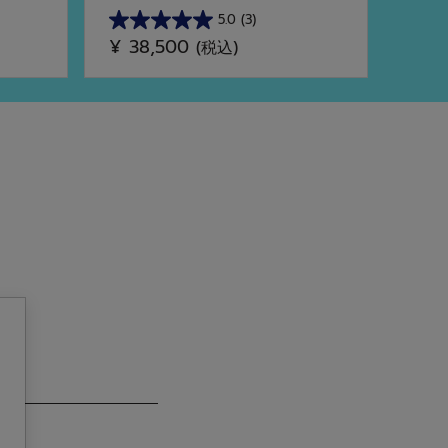
5.0
(3)
星
星
¥ 38,500
¥ 3
(税込)
5.0
4.9
／
／
5
5
個
個
で
で
す。
す。
3
10
件
件
の
の
レ
レ
ビ
ビ
ュ
ュ
ー
ー