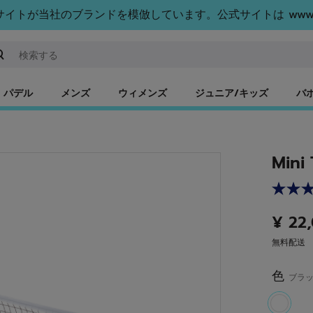
トが当社のブランドを模倣しています。公式サイトは www.bab
ーワードまたは商品番号を入力する
パデル
メンズ
ウィメンズ
ジュニア/キッズ
バ
Mini
¥ 22
無料配送
色
ブラ