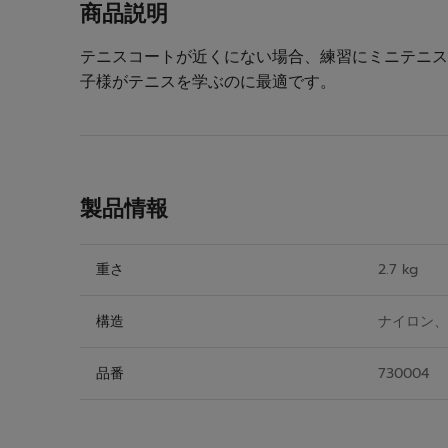
商品説明
テニスコートが近くにない場合、練習にミニテニス
子様がテニスを学ぶのに最適です。
製品情報
重さ
2.7 kg
構造
ナイロン、
品番
730004