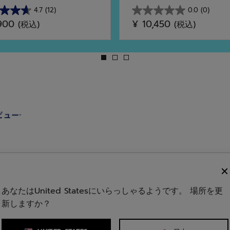
4.7
(12)
0.0
(0)
星
,900
¥ 10,450
(税込)
(税込)
0.0
／
5
個
で
す。
あなたはUnited Statesにいらっしゃるようです。 場所を更
新しますか？