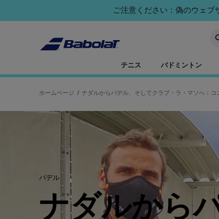
メインコンテンツへスキップ
フッターへスキップ
ご注意ください：偽のウェブサイ
キ
テニス
バドミントン
ホームページ
/
ナダルからパデル、そしてクラブ・ラ・マソへ：コ
パデル
ナダルから