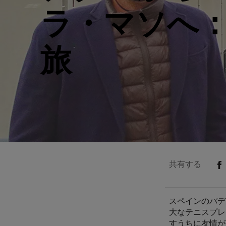
ラ・マソへ
旅
共有する
スペインのパデ
大なテニスプレ
すうちに友情が