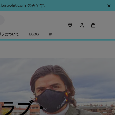
olat.com のみです。
ボラについて
BLOG
#
クラブ・