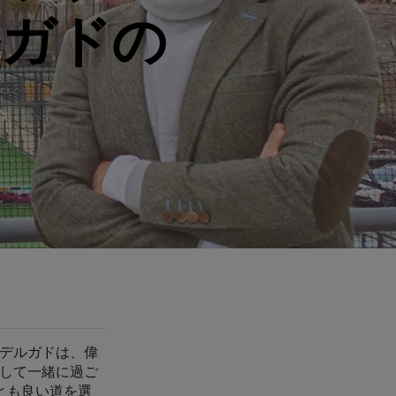
ルガドの
デルガドは、偉
して一緒に過ご
とも良い道を選