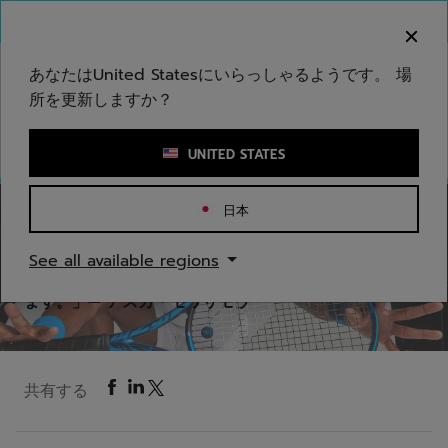
メインコンテンツへスキップ
フッターへスキップ
ご注意ください：偽のウェブサイトが当社のブランドを
模倣しています。公式サイトは www.babolat.com の
みです。
あなたはUnited Statesにいらっしゃるようです。 場
所を更新しますか？
キーワードまたは商品番号を入力する
UNITED STATES
日本
テニス
See all available regions
「バボラのラケットであることがわからないようにして
渡されても、プレーをしたらすぐにどのモデルかわかり
ます。」— アスカ・モワリモウ
共有する