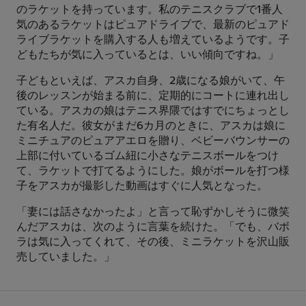
のラケットを持っています。私のテニスクラブで1番人
気のあるラケットはピュアドライブで、最新のピュアド
ライブラケットを購入する人も増えているようです。子
どもたちが気に入っているとは、いい傾向ですね。」
子どもといえば、アスカ自身、2歳になる娘がいて、午
後のレッスンが始まる前に、定期的にコートに連れ出し
ている。アスカの娘はテニス界隈ではすでにちょっとし
た有名人だ。彼女がまだ6カ月のときに、アスカは娘に
ミニチュアのピュアアエロを贈り、ベビーバウンサーの
上部に付いているゴム紐に小さなテニスボールをつけ
て、ラケットで打てるようにした。娘がボールを打つ様
子をアスカが撮影した動画はすぐに人気となった。
「妻には話さなかったよ」と言って恥ずかしそうに微笑
んだアスカは、次のように言葉を続けた。「でも、バボ
ラは気に入ってくれて、その後、ミニラケットを沢山販
売していました。」