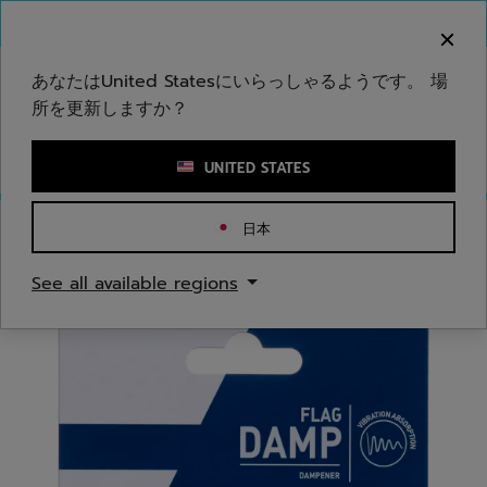
メインコンテンツへスキップ
フッターへスキップ
ご注意ください：偽のウェブサイトが当社のブランドを
模倣しています。公式サイトは www.babolat.com の
みです。
あなたはUnited Statesにいらっしゃるようです。 場
所を更新しますか？
キーワードまたは商品番号を入力する
UNITED STATES
日本
ホームページ
/
テニス
/
アクセサリー
See all available regions