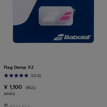
Flag Damp X2
5.0
(2)
レ
ビ
ュ
¥ 1,100
(税込)
ー
を
無料配送
読
む.
同
色
ホワイト ピンク