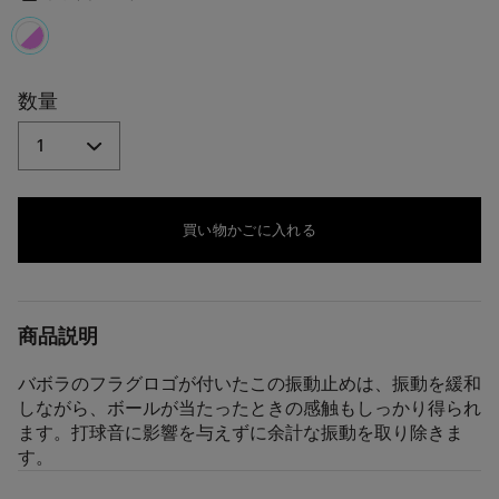
じ
ペ
ー
ジ
selected
の
リ
数量
ン
ク。
買い物かごに入れる
商品説明
バボラのフラグロゴが付いたこの振動止めは、振動を緩和
しながら、ボールが当たったときの感触もしっかり得られ
ます。打球音に影響を与えずに余計な振動を取り除きま
す。