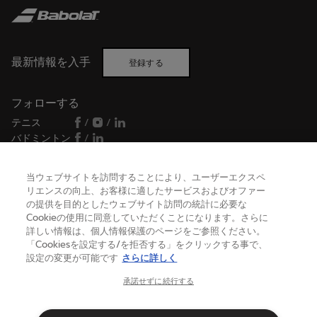
最新情報を入手
登録する
フォローする
テニス
/
/
バドミントン
/
当ウェブサイトを訪問することにより、ユーザーエクスペ
リエンスの向上、お客様に適したサービスおよびオファー
ヘルプ
の提供を目的としたウェブサイト訪問の統計に必要な
Cookieの使用に同意していただくことになります。さらに
詳しい情報は、個人情報保護のページをご参照ください。
バボラについて
「Cookiesを設定する/を拒否する」をクリックする事で、
設定の変更が可能です
さらに詳しく
承諾せずに続行する
日本
(日本語)