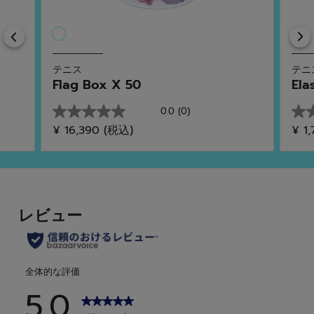
Previous
テニス
テニ
Flag Box X 50
Ela
0.0
(0)
星
星
¥ 16,390
(税込)
¥ 1
0.0
0.0
／
／
5
5
個
個
で
で
す。
す。