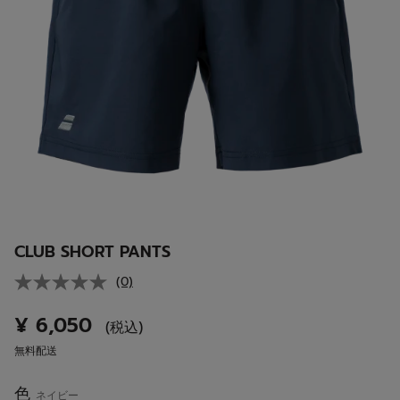
CLUB SHORT PANTS
(0)
評
価
値
¥ 6,050
(税込)
な
し.
無料配送
同
じ
ペ
色
ネイビー