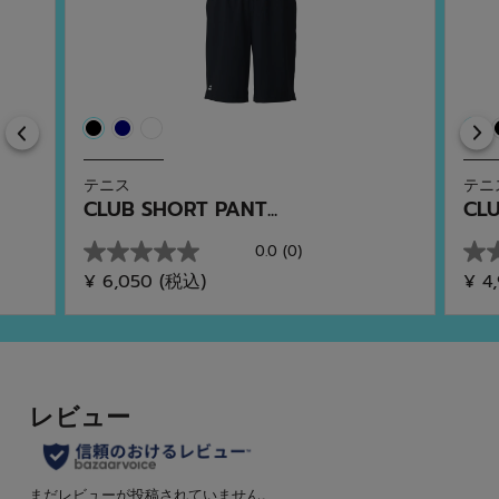
Previous
テニス
テニ
CLUB SHORT PANT...
CLU
0.0
(0)
星
星
¥ 6,050
(税込)
¥ 4
0.0
0.0
／
／
5
5
個
個
で
で
す。
す。