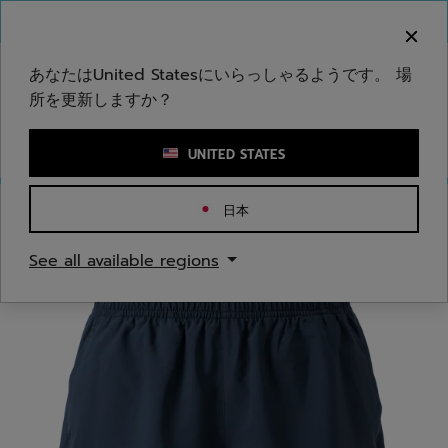
メインコンテンツへスキップ
フッターへスキップ
ご注意ください：偽のウェブサイトが当社のブランドを
模倣しています。公式サイトは www.babolat.com の
みです。
あなたはUnited Statesにいらっしゃるようです。 場
所を更新しますか？
キーワードまたは商品番号を入力する
UNITED STATES
日本
ホームページ
/
ウィメンズ
/
アパレル
See all available regions