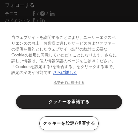
フォローする
テニス
/
/
バドミントン
/
当ウェブサイトを訪問することにより、ユーザーエクスペ
リエンスの向上、お客様に適したサービスおよびオファー
ヘルプ
の提供を目的としたウェブサイト訪問の統計に必要な
Cookieの使用に同意していただくことになります。さらに
詳しい情報は、個人情報保護のページをご参照ください。
バボラについて
「Cookiesを設定する/を拒否する」をクリックする事で、
設定の変更が可能です
さらに詳しく
承諾せずに続行する
日本
(日本語)
クッキーを承諾する
利用規約
プライバシーポリシー
クッキーを設定/拒否する
法律上の注意点
クッキー
サイトマップ
©Babolat