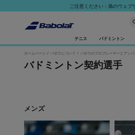
メインコンテンツへスキップ
フッターへスキップ
ご注意ください：偽のウェブサイ
キ
テニス
バドミントン
ホームページ
/
バボラについて
/
バボラのプロプレーヤーとアンバ
バドミントン契約選手
メンズ