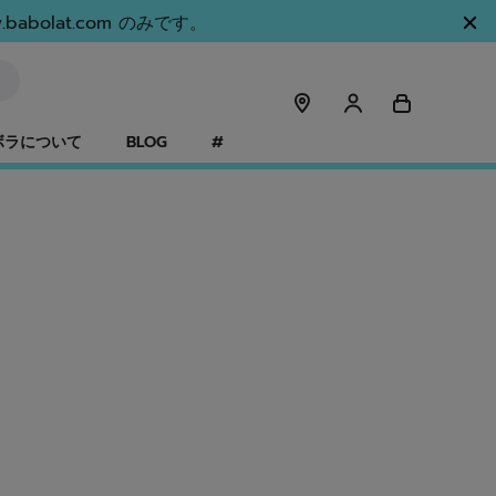
olat.com のみです。
ボラについて
BLOG
#