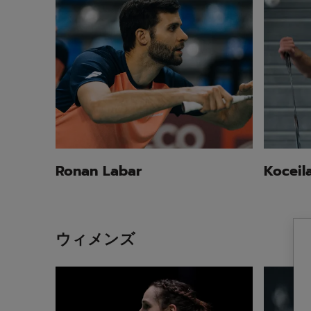
Ronan Labar
Koceil
ウィメンズ
Chloe Birch