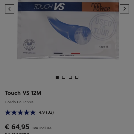
Previous
Ne
Touch VS 12M
Corda Da Tennis
4.9
(32)
Leggi
32
recensioni.
€ 64,95
IVA inclusa
Stesso
link