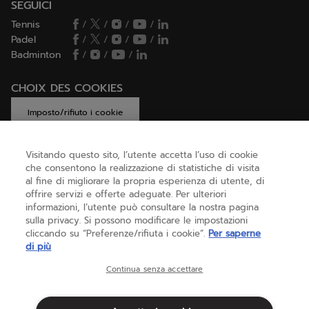
SEGUICI
Tennis
/
/
/
/
Padel
/
/
/
/
Badminton
/
/
/
CHOIX DES COOKIES
Imposto/rifiuto i cookie
Visitando questo sito, l’utente accetta l’uso di cookie
che consentono la realizzazione di statistiche di visita
AIUTO
al fine di migliorare la propria esperienza di utente, di
offrire servizi e offerte adeguate. Per ulteriori
informazioni, l’utente può consultare la nostra pagina
sulla privacy. Si possono modificare le impostazioni
CHI SIAMO
cliccando su “Preferenze/rifiuta i cookie”.
Per saperne
di più
Italia
(italiano)
Continua senza accettare