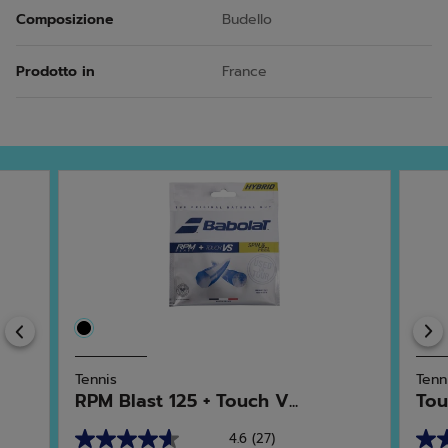
Composizione
Budello
Prodotto in
France
Previous
Tennis
Tenn
RPM Blast 125 + Touch V...
Tou
4.6
(27)