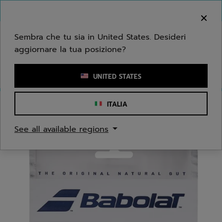
Passa al contenuto principale
Passa al piè di pagina
Benvenuto! Ti informiamo che non effettuiamo
consegne nella tua zona.
Sembra che tu sia in United States. Desideri
aggiornare la tua posizione?
Inserisci una parola chiave o il numero di un articolo
UNITED STATES
ITALIA
Home
/
Tennis
/
Corde
See all available regions