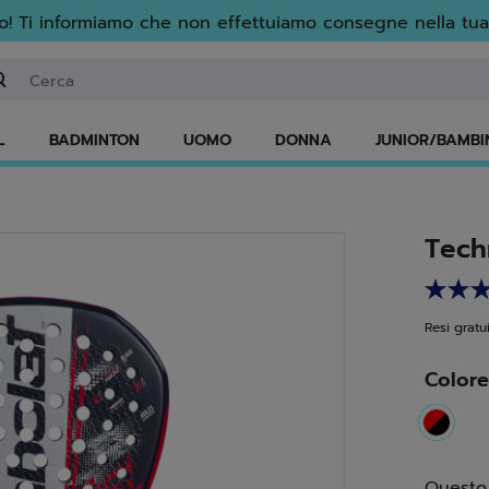
! Ti informiamo che non effettuiamo consegne nella tua
serisci una parola chiave o il numero di un articolo
L
BADMINTON
UOMO
DONNA
JUNIOR/BAMBI
Tech
Resi gratui
Color
select
Questo 