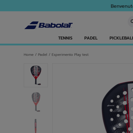
Passa al contenuto principale
Passa al piè di pagina
Benvenuto
In
TENNIS
PADEL
PICKLEBAL
Home
/
Padel
/
Esperimento Play test