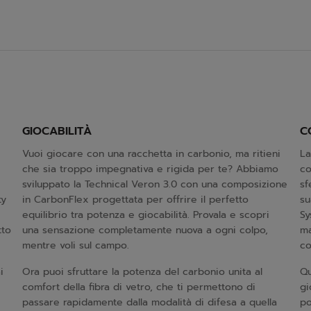
GIOCABILITÀ
C
Vuoi giocare con una racchetta in carbonio, ma ritieni
La
che sia troppo impegnativa e rigida per te? Abbiamo
co
sviluppato la Technical Veron 3.0 con una composizione
sf
ty
in CarbonFlex progettata per offrire il perfetto
su
equilibrio tra potenza e giocabilità. Provala e scopri
Sy
tto
una sensazione completamente nuova a ogni colpo,
ma
mentre voli sul campo.
co
i
Ora puoi sfruttare la potenza del carbonio unita al
Qu
comfort della fibra di vetro, che ti permettono di
gi
passare rapidamente dalla modalità di difesa a quella
po