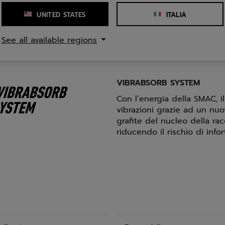
esplosiva del carbonio
UNITED STATES
ITALIA
 vetro crea una superficie
See all available regions
VIBRABSORB SYSTEM
Con l’energia della SMAC, i
vibrazioni grazie ad un nuo
grafite del nucleo della ra
riducendo il rischio di infor