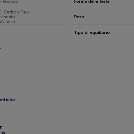
e Tecnico
Forma della testa
E: Carbon Flex
arbonio
Peso
VA nero
Tipo di equilibrio
o