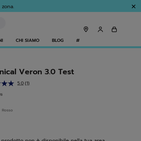
 zona.
NI
CHI SIAMO
BLOG
#
nical Veron 3.0 Test
5.0
(1)
Leggi
1
ti
recensione.
Stesso
link
e
alla
Rosso
pagina.
ed
prodotto non è disponibile nella tua area.