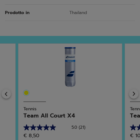
Prodotto in
Thailand
Previous
Tennis
Tenn
Team All Court X4
Tea
5.0
(21)
5.0
4.7
€ 8,50
€ 1
su
su