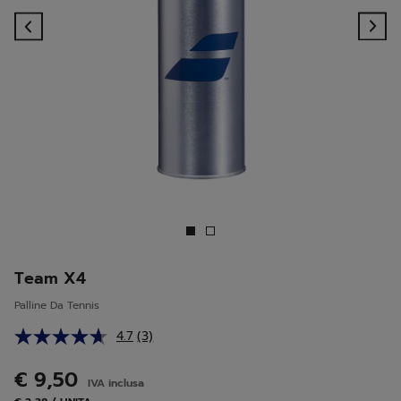
Previous
Ne
Team X4
Palline Da Tennis
4.7
(3)
Leggi
3
recensioni.
€ 9,50
IVA inclusa
Stesso
link