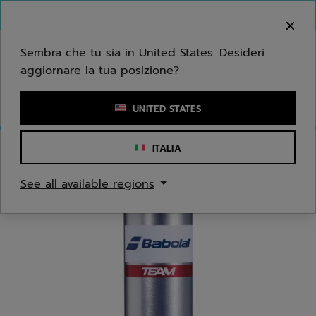
Passa al contenuto principale
Passa al piè di pagina
Benvenuto! Ti informiamo che non effettuiamo
consegne nella tua zona.
Sembra che tu sia in United States. Desideri
aggiornare la tua posizione?
Inserisci una parola chiave o il numero di un articolo
UNITED STATES
ITALIA
Home
/
Tennis
/
Palline
See all available regions