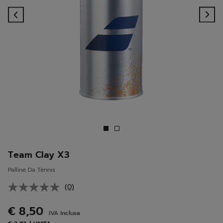
Previous
Ne
Team Clay X3
Palline Da Tennis
(0)
Nessuna
valutazione.
Stesso
€ 8,50
IVA inclusa
link
alla