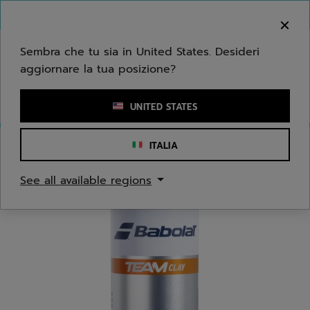
Passa al contenuto principale
Passa al piè di pagina
Benvenuto! Ti informiamo che non effettuiamo
consegne nella tua zona.
Sembra che tu sia in United States. Desideri
aggiornare la tua posizione?
Inserisci una parola chiave o il numero di un articolo
UNITED STATES
ITALIA
Home
/
Tennis
/
Palline
See all available regions