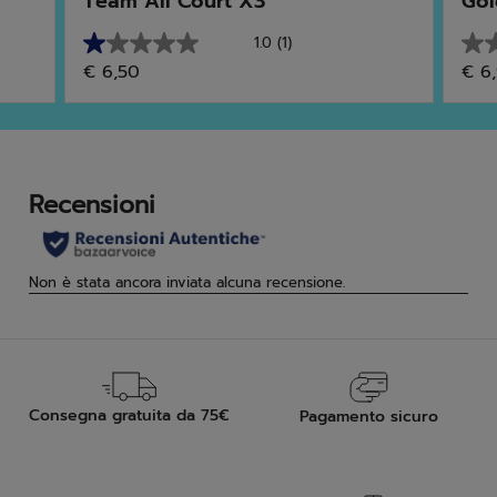
Team All Court X3
Gol
1.0
(1)
1.0
0.0
€ 6,50
€ 6
su
su
5
5
stelle.
stell
1
recensione
Consegna gratuita da 75€
Pagamento sicuro