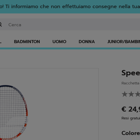
! Ti informiamo che non effettuiamo consegne nella tua
serisci una parola chiave o il numero di un articolo
L
BADMINTON
UOMO
DONNA
JUNIOR/BAMBI
Spee
Racchetta
€ 24
Resi gratui
Color