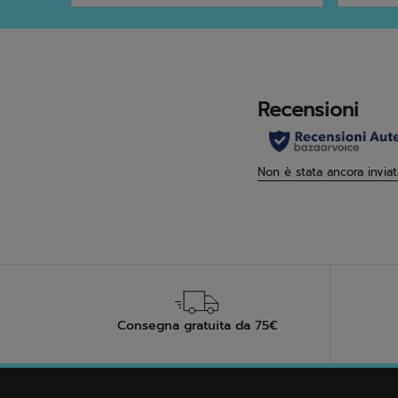
5
5
stelle.
stelle
Consegna gratuita da 75€