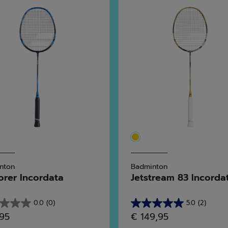
nton
Badminton
orer Incordata
Jetstream 83 Incorda
0.0
(0)
5.0
(2)
5.0
,95
€ 149,95
su