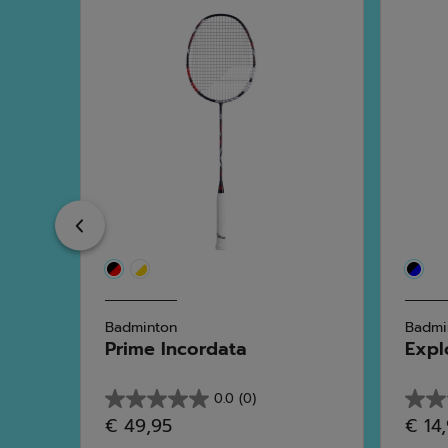
Previous
Badminton
Badmi
ta
Prime Incordata
Expl
0.0
(0)
0.0
0.0
€ 49,95
€ 14
su
su