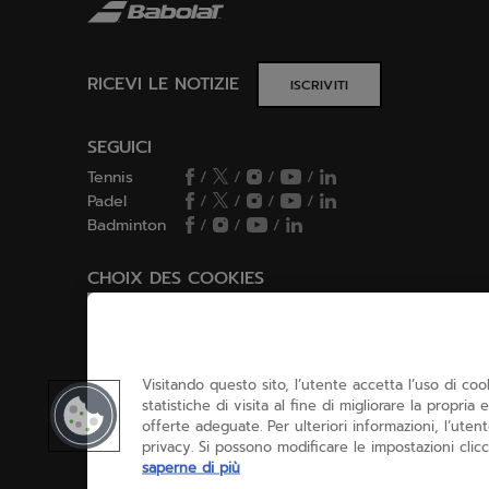
RICEVI LE NOTIZIE
ISCRIVITI
SEGUICI
Tennis
/
/
/
/
Padel
/
/
/
/
Badminton
/
/
/
CHOIX DES COOKIES
Imposto/rifiuto i cookie
Visitando questo sito, l’utente accetta l’uso di co
statistiche di visita al fine di migliorare la propria
offerte adeguate. Per ulteriori informazioni, l’uten
privacy. Si possono modificare le impostazioni clicc
saperne di più