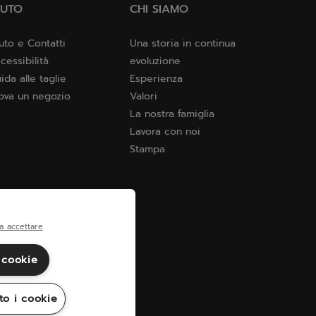
IUTO
CHI SIAMO
uto e Contatti
Una storia in continua
cessibilità
evoluzione
ida alle taglie
Esperienza
ova un negozio
Valori
La nostra famiglia
Lavora con noi
Stampa
a accettare
 cookie
to i cookie