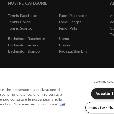
NOSTRE CATEGORIE
A
Tennis Racchette
Padel Racchette
Ai
Tennis Corde
Padel Scarpe
Ac
Tennis Scarpe
Padel Palle
Gu
Tr
Badminton Racchette
Uomo
Badminton Volani
Donna
Badminton Scarpe
Ragazzi/Bambini
Continua senz
okie che consentono la realizzazione di
Accetto i
 esperienza di utente, di offrire servizi e
Italia
(italiano)
te può consultare la nostra pagina sulla
ando su “Preferenze/rifiuta i cookie”.
Per
Imposto/rifiu