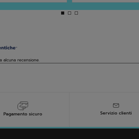
5
.
stelle.
2
recensioni
Servizio clienti
Pagamento sicuro