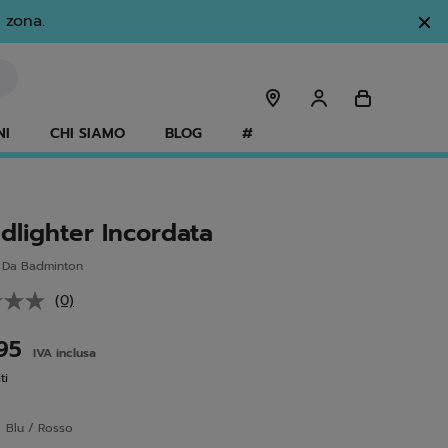
 zona.
NI
CHI SIAMO
BLOG
#
dlighter Incordata
 Da Badminton
(0)
Nessuna
valutazione.
Stesso
,95
IVA inclusa
link
alla
ti
pagina.
e
Blu / Rosso