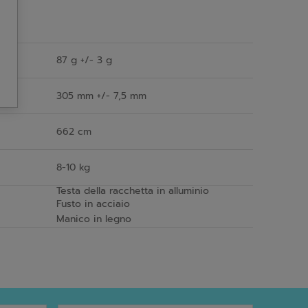
87 g +/- 3 g
305 mm +/- 7,5 mm
662 cm
8-10 kg
Testa della racchetta in alluminio
Fusto in acciaio
Manico in legno