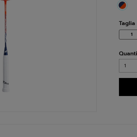
select
Taglia
se
1
Quanti