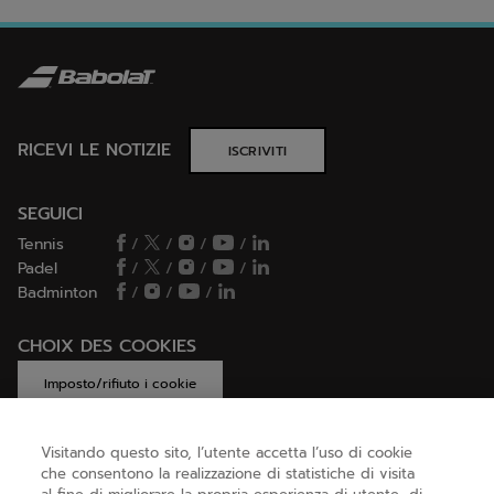
RICEVI LE NOTIZIE
ISCRIVITI
SEGUICI
Tennis
/
/
/
/
Padel
/
/
/
/
Badminton
/
/
/
CHOIX DES COOKIES
Imposto/rifiuto i cookie
Visitando questo sito, l’utente accetta l’uso di cookie
che consentono la realizzazione di statistiche di visita
AIUTO