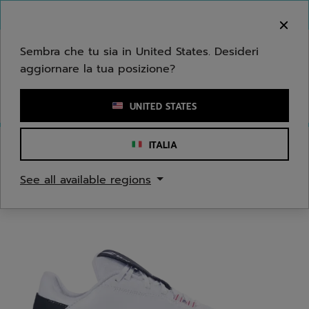
Passa al contenuto principale
Passa al piè di pagina
Benvenuto! Ti informiamo che non effettuiamo
consegne nella tua zona.
Sembra che tu sia in United States. Desideri
aggiornare la tua posizione?
Inserisci una parola chiave o il numero di un articolo
UNITED STATES
ITALIA
Home
/
Tennis
/
Scarpe
See all available regions