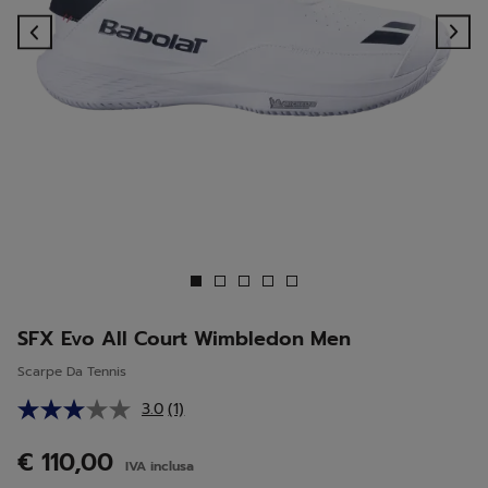
Previous
Ne
SFX Evo All Court Wimbledon Men
Scarpe Da Tennis
3.0
(1)
Leggi
1
recensione.
€ 110,00
IVA inclusa
Stesso
link