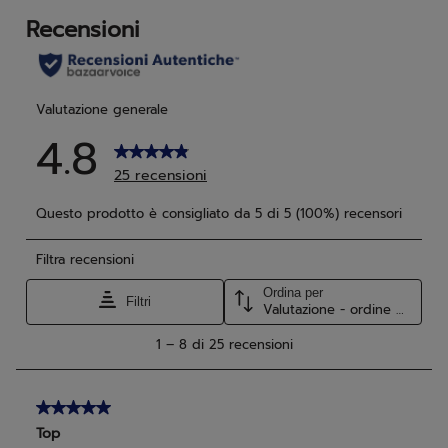
recensioni
rec