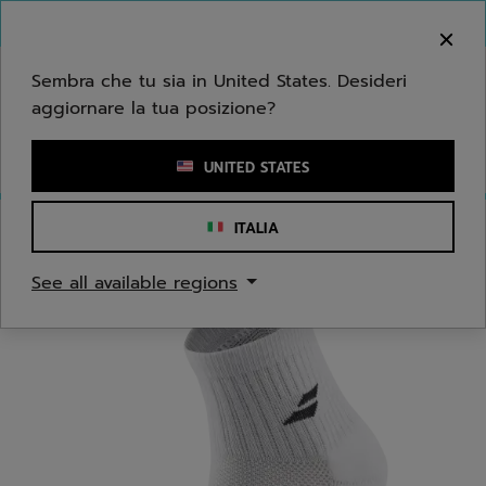
Passa al contenuto principale
Passa al piè di pagina
Benvenuto! Ti informiamo che non effettuiamo
consegne nella tua zona.
Sembra che tu sia in United States. Desideri
aggiornare la tua posizione?
Inserisci una parola chiave o il numero di un articolo
UNITED STATES
ITALIA
Home
/
Uomo
/
Accessori di Abbigliamento
See all available regions