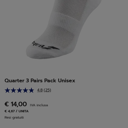
Quarter 3 Pairs Pack Unisex
4.8
(25)
Leggi
25
recensioni.
€ 14,00
IVA inclusa
Stesso
link
€ 4,67 / UNITA
alla
Resi gratuiti
pagina.