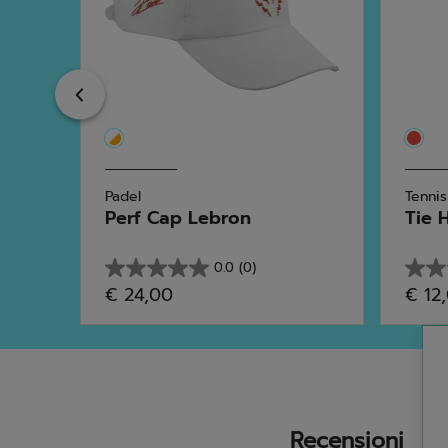
Previous
Padel
Tennis
Perf Cap Lebron
Tie 
0.0
(0)
0.0
0.0
€ 24,00
€ 12
su
su
5
5
stelle.
stelle