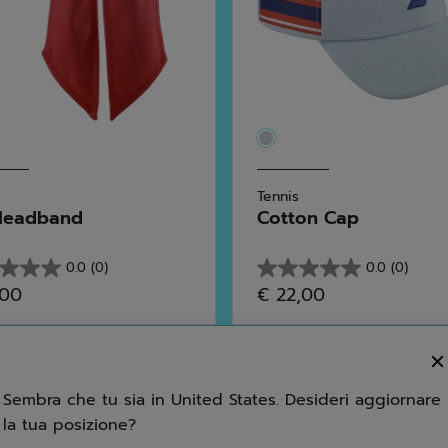
Tennis
Headband
Cotton Cap
0.0
(0)
0.0
(0)
0.0
,00
€ 22,00
su
5
.
stelle.
Sembra che tu sia in United States. Desideri aggiornare
la tua posizione?