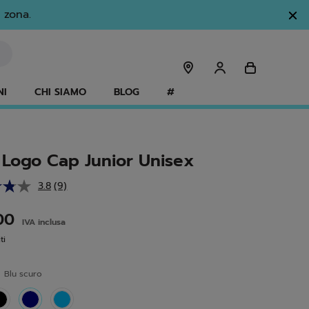
 zona.
NI
CHI SIAMO
BLOG
#
 Logo Cap Junior Unisex
3.8
(9)
Leggi
9
recensioni.
,00
IVA inclusa
Stesso
link
ti
alla
pagina.
e
Blu scuro