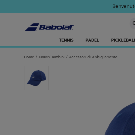
Passa al contenuto principale
Passa al piè di pagina
Benvenuto
In
TENNIS
PADEL
PICKLEBAL
Home
/
Junior/Bambini
/
Accessori di Abbigliamento