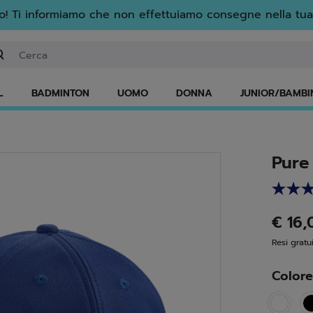
! Ti informiamo che non effettuiamo consegne nella tua
serisci una parola chiave o il numero di un articolo
L
BADMINTON
UOMO
DONNA
JUNIOR/BAMBI
Pure
€ 16
Resi gratui
Color