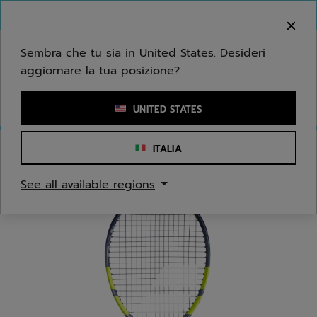
Passa al contenuto principale
Passa al piè di pagina
Benvenuto! Ti informiamo che non effettuiamo
consegne nella tua zona.
Sembra che tu sia in United States. Desideri
aggiornare la tua posizione?
Inserisci una parola chiave o il numero di un articolo
UNITED STATES
ITALIA
Home
/
Tennis
/
Racchette
See all available regions