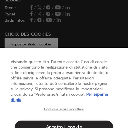
SEGUICI
Tennis
/
/
/
/
Padel
/
/
/
/
Badminton
/
/
/
CHOIX DES COOKIES
Imposto/rifiuto i cookie
Visitando questo sito, l’utente accetta l’uso di cookie
che consentono la realizzazione di statistiche di visita
AIUTO
al fine di migliorare la propria esperienza di utente, di
offrire servizi e offerte adeguate. Per ulteriori
informazioni, l’utente può consultare la nostra pagina
sulla privacy. Si possono modificare le impostazioni
CHI SIAMO
cliccando su “Preferenze/rifiuta i cookie”.
Per saperne
di più
Italia
(italiano)
Continua senza accettare
Accetto i cookie