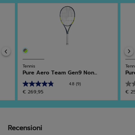
Previous
Tennis
Tenn
Pure Aero Team Gen9 Non...
Pur
4.8
(9)
4.8
0.0
€ 269,95
€ 2
su
su
5
5
stelle.
stell
9
recensioni