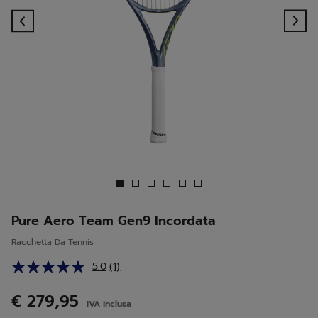
Previous
Ne
Pure Aero Team Gen9 Incordata
Racchetta Da Tennis
5.0
(1)
Leggi
1
recensione.
€ 279,95
IVA inclusa
Stesso
link