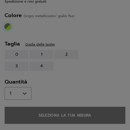
Spedizione e resi gratuiti
alla
pagina.
Colore
Grigio metallizzato/ giallo fluo
selected
Taglia
Guida delle taglie
0
1
2
3
4
Quantità
SELEZIONA LA TUA MISURA