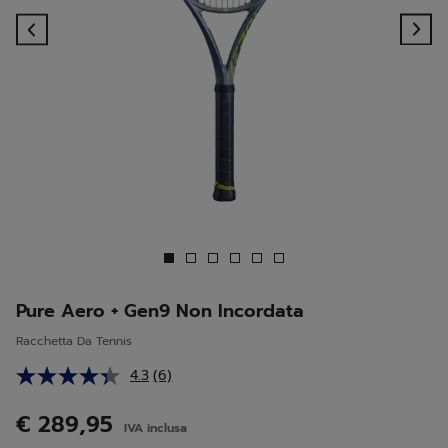
Previous
Ne
Pure Aero + Gen9 Non Incordata
Racchetta Da Tennis
4.3
(6)
Leggi
6
recensioni.
€ 289,95
IVA inclusa
Stesso
link