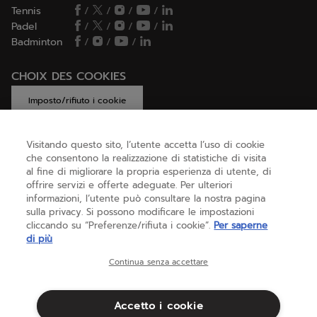
Tennis
/
/
/
/
Padel
/
/
/
/
Badminton
/
/
/
CHOIX DES COOKIES
Imposto/rifiuto i cookie
Visitando questo sito, l’utente accetta l’uso di cookie
che consentono la realizzazione di statistiche di visita
AIUTO
al fine di migliorare la propria esperienza di utente, di
offrire servizi e offerte adeguate. Per ulteriori
informazioni, l’utente può consultare la nostra pagina
sulla privacy. Si possono modificare le impostazioni
CHI SIAMO
cliccando su “Preferenze/rifiuta i cookie”.
Per saperne
di più
Italia
(italiano)
Continua senza accettare
Accetto i cookie