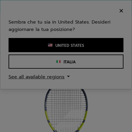
Passa al contenuto principale
Passa al piè di pagina
Benvenuto! Ti informiamo che non effettuiamo
consegne nella tua zona.
Sembra che tu sia in United States. Desideri
aggiornare la tua posizione?
Inserisci una parola chiave o il numero di un articolo
UNITED STATES
ITALIA
Home
/
Tennis
/
Racchette
See all available regions