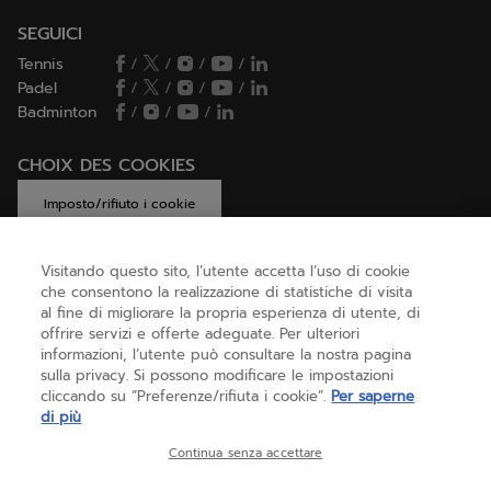
SEGUICI
Tennis
/
/
/
/
Padel
/
/
/
/
Badminton
/
/
/
CHOIX DES COOKIES
Imposto/rifiuto i cookie
Visitando questo sito, l’utente accetta l’uso di cookie
che consentono la realizzazione di statistiche di visita
AIUTO
al fine di migliorare la propria esperienza di utente, di
offrire servizi e offerte adeguate. Per ulteriori
informazioni, l’utente può consultare la nostra pagina
sulla privacy. Si possono modificare le impostazioni
CHI SIAMO
cliccando su “Preferenze/rifiuta i cookie”.
Per saperne
di più
Italia
(italiano)
Continua senza accettare