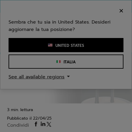
Passa al contenuto principale
Passa al piè di pagina
Benvenuto! Ti informiamo che non effettuiamo
consegne nella tua zona.
Sembra che tu sia in United States. Desideri
aggiornare la tua posizione?
Inserisci una parola chiave o il numero di un articolo
UNITED STATES
ITALIA
Padel
See all available regions
Automobili Lamborghini e Babolat: un mondo di
sensazioni senza precedenti
3 min. lettura
Pubblicato il
22/04/25
Condividi