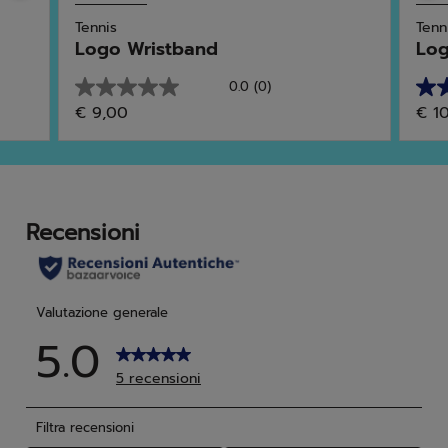
Tennis
Tenn
Logo Wristband
Log
0.0
(0)
0.0
4.6
€ 9,00
€ 1
su
su
5
5
stelle.
stell
13
rec