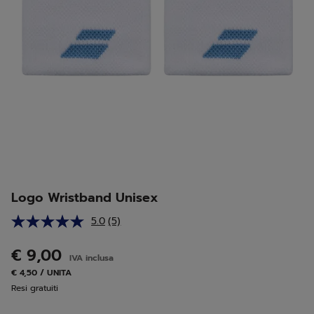
Logo Wristband Unisex
5.0
(5)
Leggi
5
recensioni.
€ 9,00
IVA inclusa
Stesso
link
€ 4,50 / UNITA
alla
Resi gratuiti
pagina.