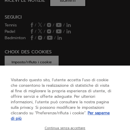
RICEVI LE NOTIZIE
ISCRIVITI
SEGUICI
Tennis
/
/
/
/
Padel
/
/
/
/
Badminton
/
/
/
CHOIX DES COOKIES
Imposto/rifiuto i cookie
Visitando questo sito, l’utente accetta l’uso di cookie
che consentono la realizzazione di statistiche di visita
AIUTO
al fine di migliorare la propria esperienza di utente, di
offrire servizi e offerte adeguate. Per ulteriori
informazioni, l’utente può consultare la nostra pagina
sulla privacy. Si possono modificare le impostazioni
CHI SIAMO
cliccando su “Preferenze/rifiuta i cookie”.
Per saperne
di più
Italia
(italiano)
Continua senza accettare