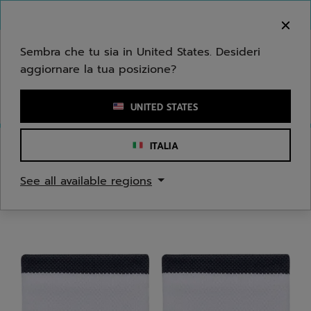
Passa al contenuto principale
Passa al piè di pagina
Benvenuto! Ti informiamo che non effettuiamo
consegne nella tua zona.
Sembra che tu sia in United States. Desideri
aggiornare la tua posizione?
Inserisci una parola chiave o il numero di un articolo
UNITED STATES
ITALIA
Home
/
Uomo
/
Accessori di Abbigliamento
See all available regions