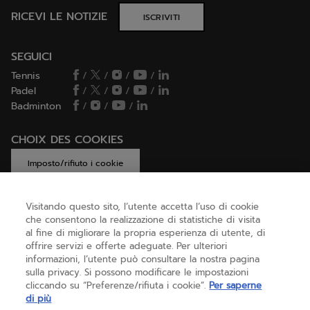
RICEVI LE NOTIZIE
ISCRIVITI
SEGUICI
Tennis
/
/
/
/
Padel
/
/
/
/
Badminton
/
/
/
CHOIX DES COOKIES
Imposto/rifiuto i cookie
Visitando questo sito, l’utente accetta l’uso di cookie
che consentono la realizzazione di statistiche di visita
AIUTO
al fine di migliorare la propria esperienza di utente, di
offrire servizi e offerte adeguate. Per ulteriori
informazioni, l’utente può consultare la nostra pagina
sulla privacy. Si possono modificare le impostazioni
CHI SIAMO
cliccando su “Preferenze/rifiuta i cookie”.
Per saperne
di più