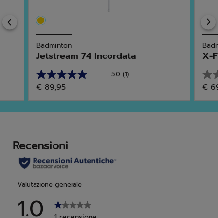
Previous
Badminton
Badm
Jetstream 74 Incordata
X-F
5.0
(1)
5.0
0.0
€ 89,95
€ 6
su
su
5
5
stelle.
stell
1
recensione