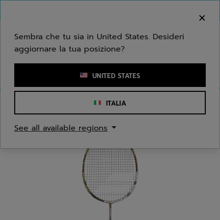
Passa al contenuto principale
Passa al piè di pagina
Benvenuto! Ti informiamo che non effettuiamo
consegne nella tua zona.
Sembra che tu sia in United States. Desideri
aggiornare la tua posizione?
Inserisci una parola chiave o il numero di un articolo
UNITED STATES
ITALIA
Home
/
Badminton
/
Racchette
See all available regions