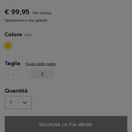
1
recensione.
€ 99,95
IVA inclusa
Stesso
link
Spedizione e resi gratuiti
alla
pagina.
Colore
ORO
selected
Taglia
Guida delle taglie
2
1
Quantità
SELEZIONA LA TUA MISURA