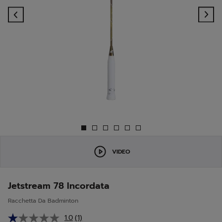
Previous
Ne
VIDEO
Jetstream 78 Incordata
Racchetta Da Badminton
1.0
(1)
Leggi