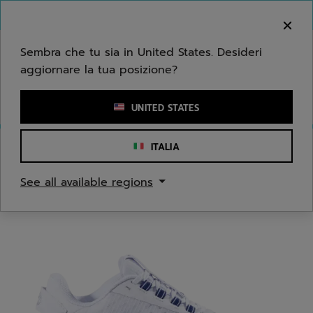
Passa al contenuto principale
Passa al piè di pagina
Benvenuto! Ti informiamo che non effettuiamo
consegne nella tua zona.
Sembra che tu sia in United States. Desideri
aggiornare la tua posizione?
Inserisci una parola chiave o il numero di un articolo
UNITED STATES
ITALIA
Home
/
Tennis
/
Scarpe
See all available regions