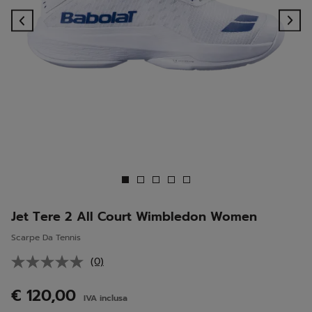
Previous
Ne
Jet Tere 2 All Court Wimbledon Women
Scarpe Da Tennis
(0)
Nessuna
valutazione.
Stesso
€ 120,00
IVA inclusa
link
alla