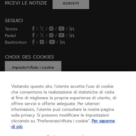
RICEVI LE NOTIZIE
ISCRIVITI
SEGUICI
Tennis
/
/
/
/
Padel
/
/
/
/
Badminton
/
/
/
CHOIX DES COOKIES
Imposto/rifiuto i cookie
Visitando questo sito, l’utente accetta l’uso di cookie
che consentono la realizzazione di statistiche di visita
AIUTO
al fine di migliorare la propria esperienza di utente, di
offrire servizi e offerte adeguate. Per ulteriori
informazioni, l’utente può consultare la nostra pagina
sulla privacy. Si possono modificare le impostazioni
CHI SIAMO
cliccando su “Preferenze/rifiuta i cookie”.
Per saperne
di più
Italia
(italiano)