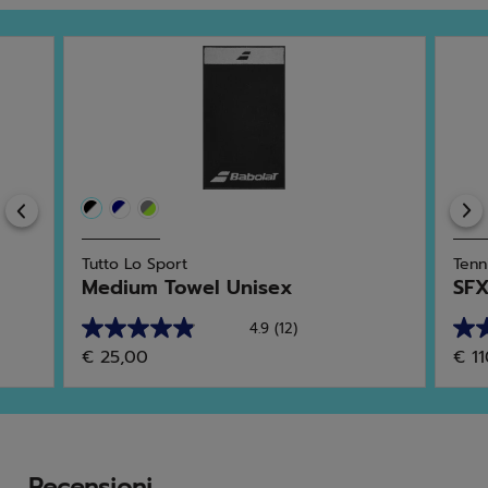
Previous
Tutto Lo Sport
Tenn
Medium Towel Unisex
SFX
4.9
(12)
4.9
3.0
€ 25,00
€ 1
su
su
5
5
stelle.
stell
12
1
recensioni
rec