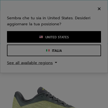
Passa al contenuto principale
Passa al piè di pagina
Benvenuto! Ti informiamo che non effettuiamo
consegne nella tua zona.
Sembra che tu sia in United States. Desideri
aggiornare la tua posizione?
Inserisci una parola chiave o il numero di un articolo
UNITED STATES
ITALIA
Home
/
Tennis
/
Scarpe
See all available regions