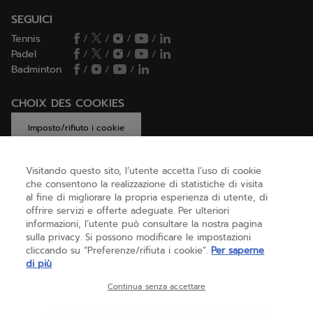
SEGUICI
Tennis
/
/
/
/
Padel
/
/
/
/
Badminton
/
/
/
CHOIX DES COOKIES
Imposto/rifiuto i cookie
Visitando questo sito, l’utente accetta l’uso di cookie
che consentono la realizzazione di statistiche di visita
AIUTO
al fine di migliorare la propria esperienza di utente, di
offrire servizi e offerte adeguate. Per ulteriori
informazioni, l’utente può consultare la nostra pagina
sulla privacy. Si possono modificare le impostazioni
CHI SIAMO
cliccando su “Preferenze/rifiuta i cookie”.
Per saperne
di più
Italia
(italiano)
Continua senza accettare