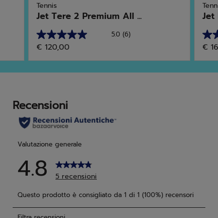
Tennis
Tenn
Jet Tere 2 Premium All ...
Jet
5.0
(6)
5.0
4.6
€ 120,00
€ 1
su
su
5
5
stelle.
stell
6
46
recensioni
rec