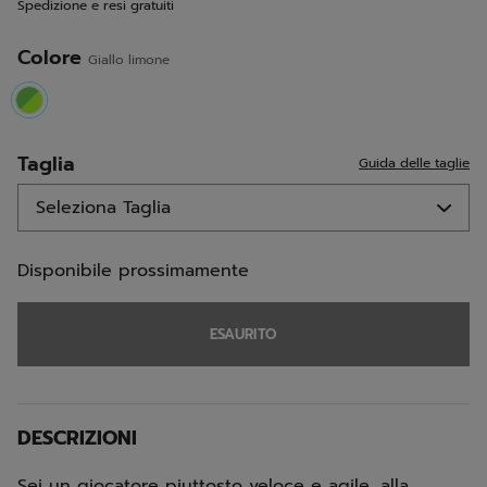
Spedizione e resi gratuiti
alla
pagina.
Colore
Giallo limone
selected
Taglia
Guida delle taglie
Disponibile prossimamente
ESAURITO
DESCRIZIONI
Sei un giocatore piuttosto veloce e agile, alla