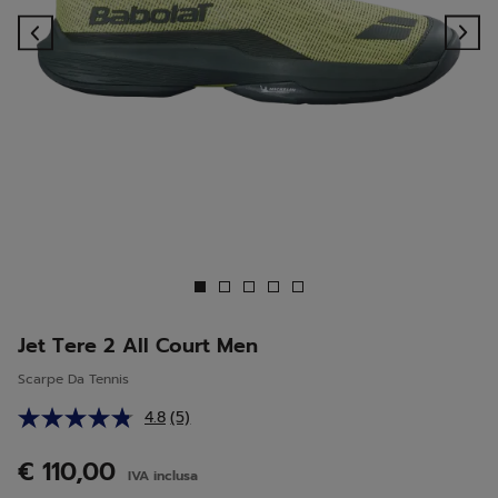
Previous
Ne
Jet Tere 2 All Court Men
Scarpe Da Tennis
4.8
(5)
Leggi
5
recensioni.
€ 110,00
IVA inclusa
Stesso
link