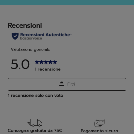
5
5
stelle.
stell
5
25
recensioni
rec
Consegna gratuita da 75€
Pagamento sicuro