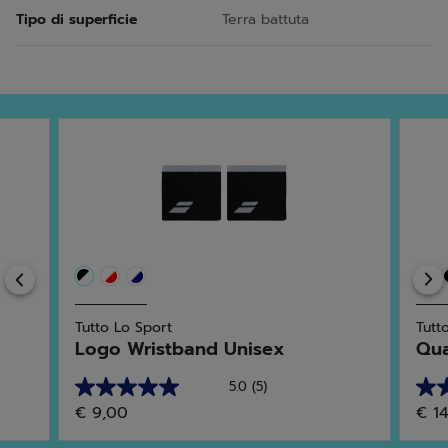
Tipo di superficie
Terra battuta
Previous
Tutto Lo Sport
Tutt
Logo Wristband Unisex
Qua
5.0
(5)
5.0
4.8
€ 9,00
€ 1
su
su