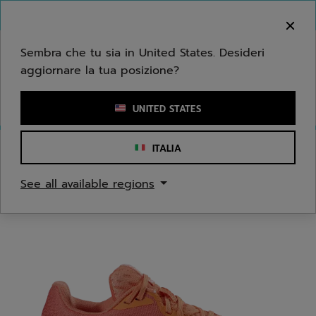
Passa al contenuto principale
Passa al piè di pagina
Benvenuto! Ti informiamo che non effettuiamo
consegne nella tua zona.
Sembra che tu sia in United States. Desideri
aggiornare la tua posizione?
Inserisci una parola chiave o il numero di un articolo
UNITED STATES
ITALIA
Home
/
Tennis
/
Scarpe
See all available regions