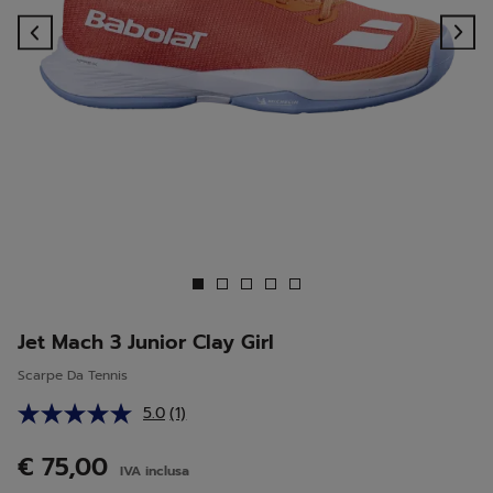
Previous
Ne
Jet Mach 3 Junior Clay Girl
Scarpe Da Tennis
5.0
(1)
Leggi
1
recensione.
€ 75,00
IVA inclusa
Stesso
link