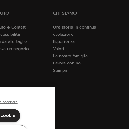
IUTO
CHI SIAMO
uto e Contatti
Una storia in continua
cessibilità
evoluzione
ida alle taglie
Esperienza
ova un negozio
Valori
La nostra famiglia
Lavora con noi
Stampa
a accettare
 cookie