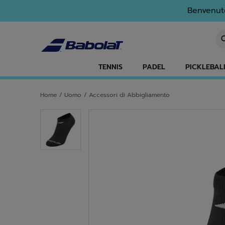
Passa al contenuto principale
Passa al piè di pagina
Benvenuto
In
TENNIS
PADEL
PICKLEBAL
Home
/
Uomo
/
Accessori di Abbigliamento