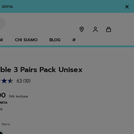
 zona.
NI
CHI SIAMO
BLOG
#
ible 3 Pairs Pack Unisex
4.5
(10)
Leggi
10
recensioni.
,00
IVA inclusa
Stesso
link
UNITA
alla
ti
pagina.
e
Nero