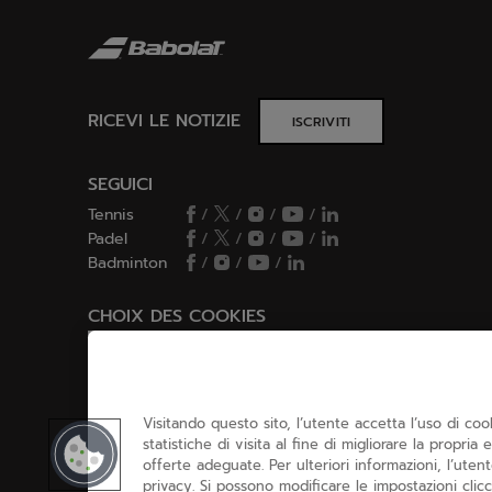
RICEVI LE NOTIZIE
ISCRIVITI
SEGUICI
Tennis
/
/
/
/
Padel
/
/
/
/
Badminton
/
/
/
CHOIX DES COOKIES
Imposto/rifiuto i cookie
Visitando questo sito, l’utente accetta l’uso di co
statistiche di visita al fine di migliorare la propria
offerte adeguate. Per ulteriori informazioni, l’uten
privacy. Si possono modificare le impostazioni clicc