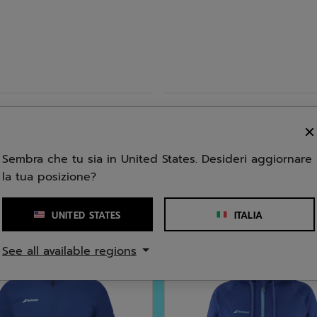
port
Genere
ne, 11,0% Poliestere, 4,6%
e, 3,4% Elastodiene
Sembra che tu sia in United States. Desideri aggiornare
la tua posizione?
UNITED STATES
ITALIA
See all available regions