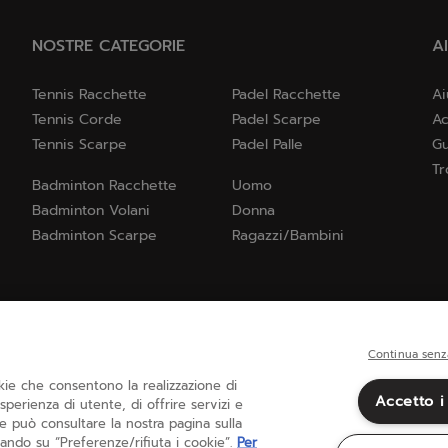
NOSTRE CATEGORIE
A
Tennis Racchette
Padel Racchette
Ai
Tennis Corde
Padel Scarpe
Ac
Tennis Scarpe
Padel Palle
Gu
Tr
Badminton Racchette
Uomo
Badminton Volani
Donna
Badminton Scarpe
Ragazzi/Bambini
Continua senz
okie che consentono la realizzazione di
Accetto i
 esperienza di utente, di offrire servizi e
Italia
(italiano)
te può consultare la nostra pagina sulla
ando su “Preferenze/rifiuta i cookie”.
Per