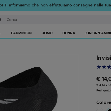
! Ti informiamo che non effettuiamo consegne nella tua
serisci una parola chiave o il numero di un articolo
L
BADMINTON
UOMO
DONNA
JUNIOR/BAMBI
Invis
€ 14
€ 4,67 / 
Resi gratui
Color