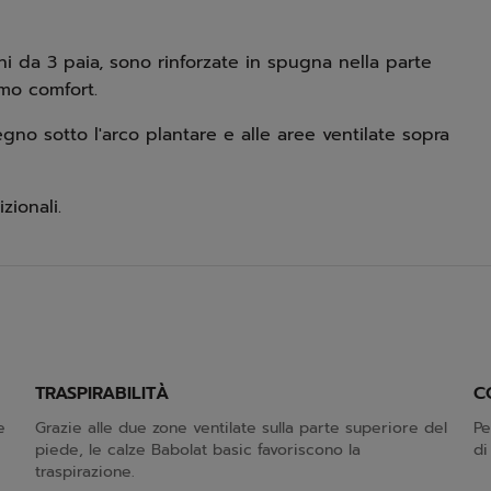
ni da 3 paia, sono rinforzate in spugna nella parte
imo comfort.
gno sotto l'arco plantare e alle aree ventilate sopra
zionali.
TRASPIRABILITÀ
C
e
Grazie alle due zone ventilate sulla parte superiore del
Pe
piede, le calze Babolat basic favoriscono la
di
traspirazione.