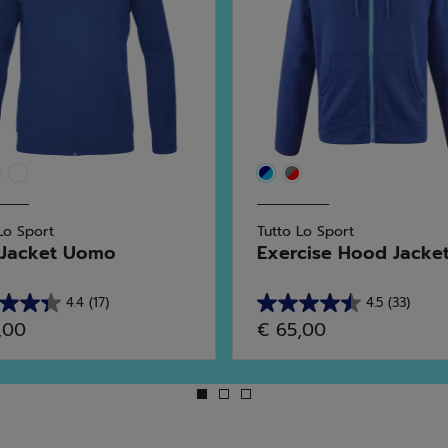
Lo Sport
Tutto Lo Sport
 Jacket Uomo
Exercise Hood Jacket 
4.4
(17)
4.5
(33)
4.5
,00
€ 65,00
su
5
.
stelle.
33
sioni
recensioni