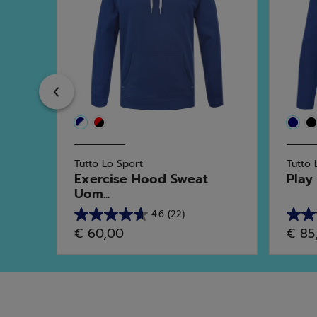
Previous
Tutto Lo Sport
Tutto 
Exercise Hood Sweat
Play
Uom...
4.6
(22)
4.6
4.4
€ 60,00
€ 85
su
su
5
5
stelle.
stelle
22
17
recensioni
recen