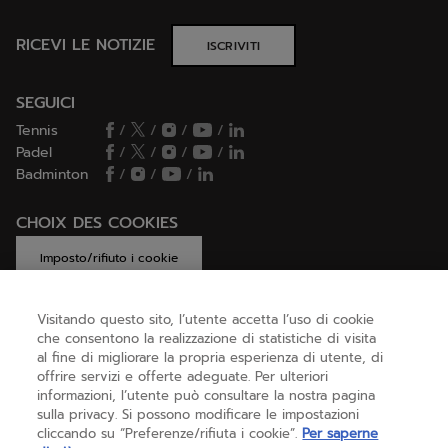
RICEVI LE NOTIZIE
ISCRIVITI
SEGUICI
Tennis
/
/
/
/
Padel
/
/
/
/
Badminton
/
/
/
CHOIX DES COOKIES
Imposto/rifiuto i cookie
Visitando questo sito, l’utente accetta l’uso di cookie
che consentono la realizzazione di statistiche di visita
AIUTO
al fine di migliorare la propria esperienza di utente, di
offrire servizi e offerte adeguate. Per ulteriori
informazioni, l’utente può consultare la nostra pagina
sulla privacy. Si possono modificare le impostazioni
CHI SIAMO
cliccando su “Preferenze/rifiuta i cookie”.
Per saperne