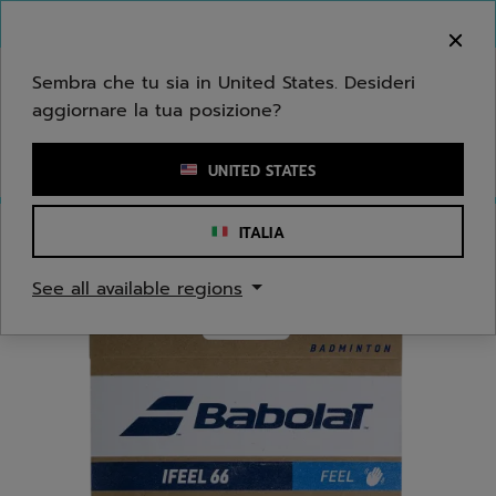
Passa al contenuto principale
Passa al piè di pagina
Benvenuto! Ti informiamo che non effettuiamo
consegne nella tua zona.
Sembra che tu sia in United States. Desideri
aggiornare la tua posizione?
Inserisci una parola chiave o il numero di un articolo
UNITED STATES
ITALIA
Home
/
Badminton
/
Corde
See all available regions