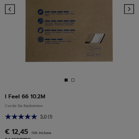
Previous
Ne
I Feel 66 10.2M
Corda Da Badminton
5.0
(1)
Leggi
1
recensione.
€ 12,45
IVA inclusa
Stesso
link