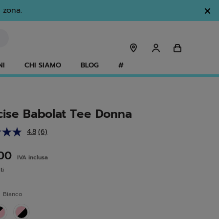
 zona.
NI
CHI SIAMO
BLOG
#
cise Babolat Tee Donna
4.8
(6)
Leggi
6
recensioni.
,00
IVA inclusa
Stesso
link
ti
alla
pagina.
e
Bianco