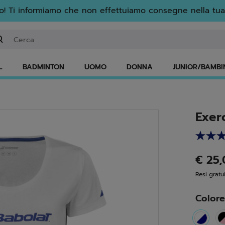
! Ti informiamo che non effettuiamo consegne nella tua
serisci una parola chiave o il numero di un articolo
L
BADMINTON
UOMO
DONNA
JUNIOR/BAMBI
Exer
€ 25
Resi gratui
Color