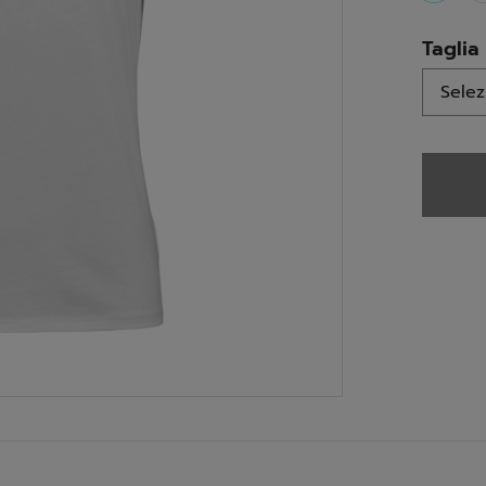
select
Taglia