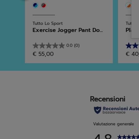
Tutto Lo Sport
Tutto 
 ...
Exercise Jogger Pant Do...
Play
0.0
(0)
0.0
5.0
€ 55,00
€ 40
su
su
5
5
stelle.
stelle
2
recen