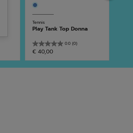
Tennis
Tutto
na
Play Tank Top Donna
Exer
0.0
(0)
0.0
5.0
€ 40,00
€ 57
su
su
5
5
stelle.
stelle
1
rece