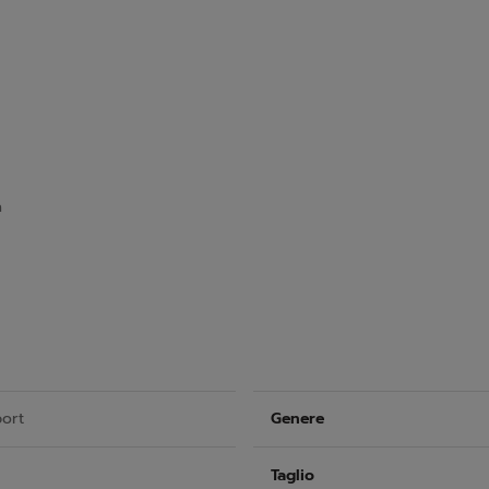
a
port
Genere
Taglio