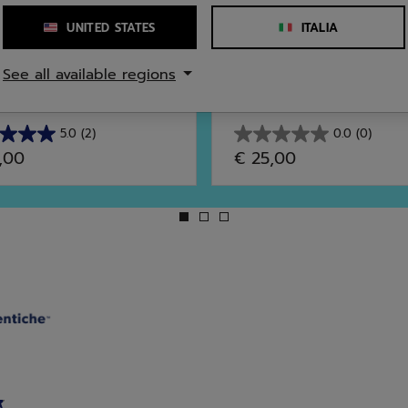
UNITED STATES
ITALIA
Lo Sport
Padel
See all available regions
 Skirt Donna
Perf Cotton Tee Don
5.0
(2)
0.0
(0)
0.0
,00
€ 25,00
su
5
.
stelle.
sioni