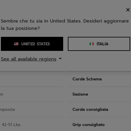
Sembra che tu sia in United States. Desideri aggiornare
la tua posizione?
UNITED STATES
ITALIA
Lunghezza
See all available regions
Equilibrio (senza corde)
Corde Schema
cm
Sezione
omposita
Corda consigliata
 42-51 Lbs
Grip consigliato