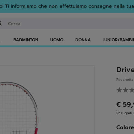
! Ti informiamo che non effettuiamo consegne nella tua
serisci una parola chiave o il numero di un articolo
L
BADMINTON
UOMO
DONNA
JUNIOR/BAMBI
Driv
Racchetta
€ 59
Resi gratui
Color