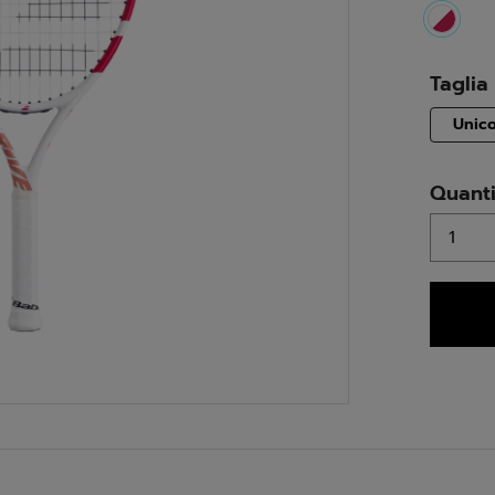
select
Taglia
Unic
Quanti