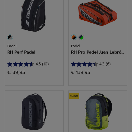
recensioni
recensioni
Padel
Padel
RH Perf Padel
RH Pro Padel Juan Lebró...
4.5
(10)
4.3
(6)
4.5
4.3
€ 89,95
€ 139,95
su
su
5
5
stelle.
stelle.
10
6
NUOVO
recensioni
recensioni