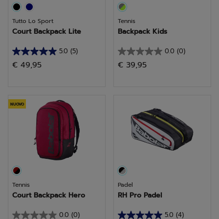
Tutto Lo Sport
Tennis
Court Backpack Lite
Backpack Kids
5.0
(5)
0.0
(0)
5.0
0.0
€ 49,95
€ 39,95
su
su
5
5
stelle.
stelle.
5
NUOVO
recensioni
Tennis
Padel
Court Backpack Hero
RH Pro Padel
0.0
(0)
5.0
(4)