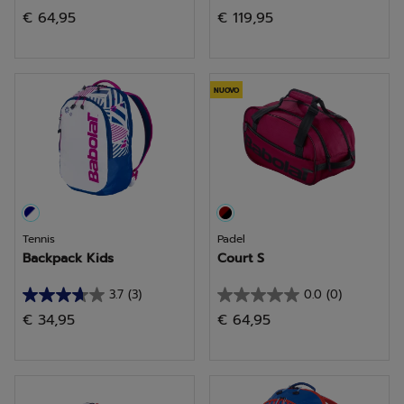
0.0
5.0
€ 64,95
€ 119,95
su
su
5
5
stelle.
stelle.
4
NUOVO
recensioni
Tennis
Padel
Backpack Kids
Court S
3.7
(3)
0.0
(0)
3.7
0.0
€ 34,95
€ 64,95
su
su
5
5
stelle.
stelle.
3