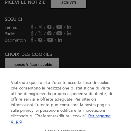
RICEVI LE NOTIZIE
ISCRIVITI
SEGUICI
Tennis
/
/
/
/
Padel
/
/
/
/
Badminton
/
/
/
CHOIX DES COOKIES
Imposto/rifiuto i cookie
Visitando questo sito, l’utente accetta l’uso di cookie
che consentono la realizzazione di statistiche di visita
AIUTO
al fine di migliorare la propria esperienza di utente, di
offrire servizi e offerte adeguate. Per ulteriori
informazioni, l’utente può consultare la nostra pagina
sulla privacy. Si possono modificare le impostazioni
CHI SIAMO
cliccando su “Preferenze/rifiuta i cookie”.
Per saperne
di più
Italia
(italiano)