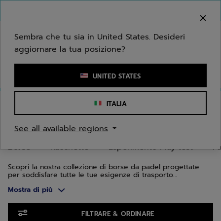
Passa al contenuto principale
Passa al piè di pagina
Vai ai prodotti
Benvenuto! Ti informiamo che non effettuiamo
consegne nella tua zona.
Sembra che tu sia in United States. Desideri
aggiornare la tua posizione?
Inserisci una parola chiave o il numero di un articolo
UNITED STATES
Home
/
Padel
/
Borse
ITALIA
BORSE DA PADEL
See all available regions
Borse
Racchette
Esperimento Play test
Pa
Scopri la nostra collezione di borse da padel progettate
per soddisfare tutte le tue esigenze di trasporto
dell'attrezzatura. Che tu sia un giocatore amatoriale o
Mostra di più
esperto, le nostre borse offrono la combinazione perfetta
di funzionalità e stile. Progettati per uomini e donne, i
modelli si adattano alle tue esigenze, garantendo la
Vai ai prodotti
protezione della tua attrezzatura.
FILTRARE & ORDINARE