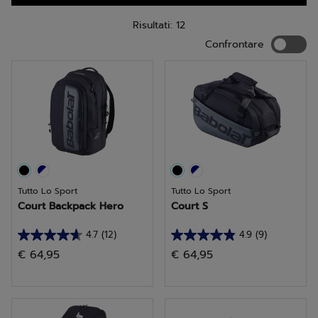
Risultati: 12
Confron
Confrontare
Tutto Lo Sport
Tutto Lo Sport
Court Backpack Hero
Court S
4.7
(12)
4.9
(9)
4.7
4.9
€ 64,95
€ 64,95
su
su
5
5
stelle.
stelle.
12
9