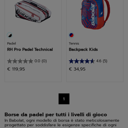
recensioni
Padel
Tennis
RH Pro Padel Technical
Backpack Kids
0.0
(0)
4.6
(5)
0.0
4.6
€ 119,95
€ 34,95
su
su
5
5
stelle.
stelle.
5
1
recensioni
Borse da padel per tutti i livelli di gioco
In Babolat, ogni modello di borsa è stato meticolosamente
progettato per soddisfare le esigenze specifiche di ogni