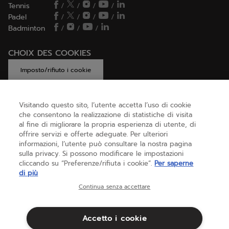
Tennis
/
/
/
/
Padel
/
/
/
/
Badminton
/
/
/
CHOIX DES COOKIES
Imposto/rifiuto i cookie
Visitando questo sito, l’utente accetta l’uso di cookie
che consentono la realizzazione di statistiche di visita
AIUTO
al fine di migliorare la propria esperienza di utente, di
offrire servizi e offerte adeguate. Per ulteriori
informazioni, l’utente può consultare la nostra pagina
CHI SIAMO
sulla privacy. Si possono modificare le impostazioni
cliccando su “Preferenze/rifiuta i cookie”.
Per saperne
di più
Italia
(italiano)
Continua senza accettare
Accetto i cookie