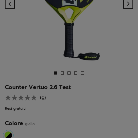
Previous
Ne
Counter Vertuo 2.6 Test
(0)
Nessuna
valutazione.
Resi gratuiti
Stesso
link
alla
Colore
pagina.
giallo