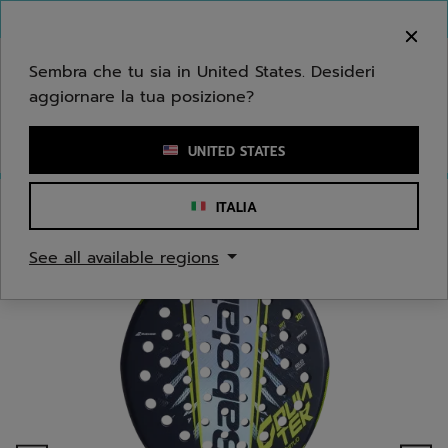
Passa al contenuto principale
Passa al piè di pagina
Benvenuto! Ti informiamo che non effettuiamo
consegne nella tua zona.
Sembra che tu sia in United States. Desideri
aggiornare la tua posizione?
Inserisci una parola chiave o il numero di un articolo
UNITED STATES
ITALIA
Home
/
Padel
/
Esperimento Play test
See all available regions