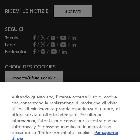
RICEVI LE NOTIZIE
ISCRIVITI
SEGUICI
Tennis
/
/
/
/
Padel
/
/
/
/
Badminton
/
/
/
CHOIX DES COOKIES
Imposto/rifiuto i cookie
Visitando questo sito, l’utente accetta l’uso di cookie
che consentono la realizzazione di statistiche di visita
AIUTO
al fine di migliorare la propria esperienza di utente, di
offrire servizi e offerte adeguate. Per ulteriori
informazioni, l’utente può consultare la nostra pagina
sulla privacy. Si possono modificare le impostazioni
CHI SIAMO
cliccando su “Preferenze/rifiuta i cookie”.
Per saperne
di più