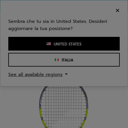
Passa al contenuto principale
Passa al piè di pagina
Benvenuto! Ti informiamo che non effettuiamo
consegne nella tua zona.
Sembra che tu sia in United States. Desideri
aggiornare la tua posizione?
Inserisci una parola chiave o il numero di un articolo
UNITED STATES
ITALIA
Home
/
Tennis
/
Racchette
/
Ragazzi/Bambini
See all available regions