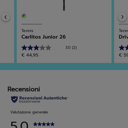
Previous
Tennis
Tenn
Carlitos Junior 26
Dri
3.0
(2)
3.0
5.0
€ 44,95
€ 5
su
su
5
5
stelle.
stell
2
4
recensioni
rec