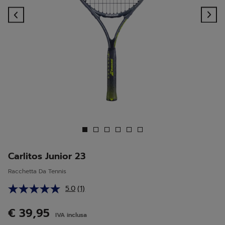
Previous
Ne
Carlitos Junior 23
Racchetta Da Tennis
5.0
(1)
Leggi
1
recensione.
€ 39,95
IVA inclusa
Stesso
link