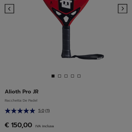
Previous
Ne
Alioth Pro JR
Racchetta De Padel
5.0
(1)
Leggi
1
recensione.
€ 150,00
IVA inclusa
Stesso
link