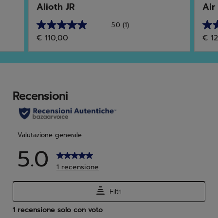
Alioth JR
Air
5.0
(1)
5.0
3.3
€ 110,00
€ 1
su
su
5
5
stelle.
stell
1
3
recensione
rec