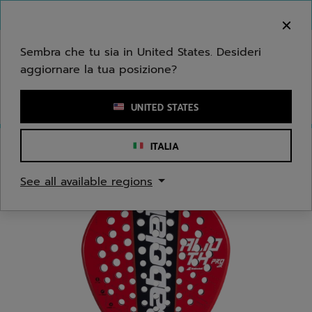
Passa al contenuto principale
Passa al piè di pagina
Benvenuto! Ti informiamo che non effettuiamo
consegne nella tua zona.
Sembra che tu sia in United States. Desideri
aggiornare la tua posizione?
Inserisci una parola chiave o il numero di un articolo
UNITED STATES
ITALIA
Home
/
Padel
/
Racchette
See all available regions