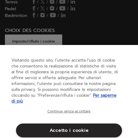
Tennis
/
/
/
/
Padel
/
/
/
/
Badminton
/
/
/
CHOIX DES COOKIES
Imposto/rifiuto i cookie
Visitando questo sito, l’utente accetta l’uso di cookie
che consentono la realizzazione di statistiche di visita
AIUTO
al fine di migliorare la propria esperienza di utente, di
offrire servizi e offerte adeguate. Per ulteriori
informazioni, l’utente può consultare la nostra pagina
sulla privacy. Si possono modificare le impostazioni
CHI SIAMO
cliccando su “Preferenze/rifiuta i cookie”.
Per saperne
di più
Italia
(italiano)
Continua senza accettare
Accetto i cookie