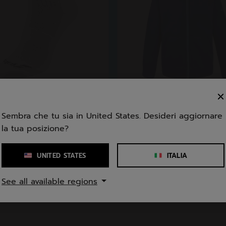
Sembra che tu sia in United States. Desideri aggiornare
Lo Sport
Tutto Lo Sport
er 3 Pairs Pack Un...
Exercise Hood Jacket 
la tua posizione?
4.8
(25)
4.9
(16)
UNITED STATES
ITALIA
4.9
,00
€ 57,00
su
See all available regions
5
.
stelle.
16
sioni
recensioni