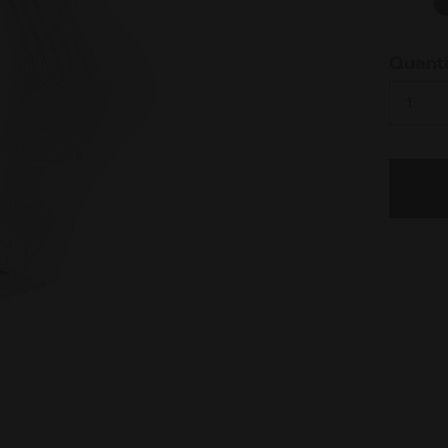
select
Quanti