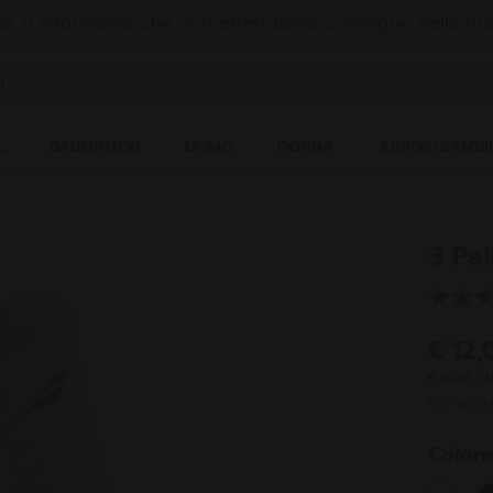
! Ti informiamo che non effettuiamo consegne nella tua
serisci una parola chiave o il numero di un articolo
L
BADMINTON
UOMO
DONNA
JUNIOR/BAMBI
3 Pa
€ 12
€ 4,00 / 
Resi gratui
Color