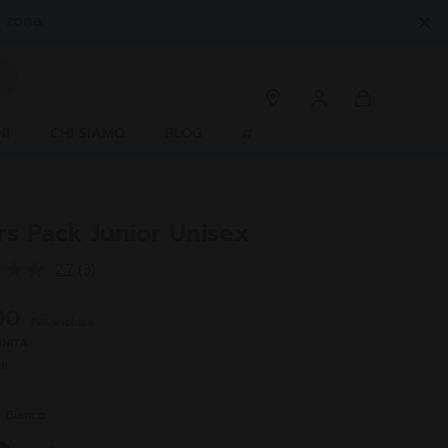
 zona.
NI
CHI SIAMO
BLOG
#
irs Pack Junior Unisex
2.7
(3)
Leggi
3
recensioni.
,00
IVA inclusa
Stesso
link
UNITA
alla
ti
pagina.
e
Bianco