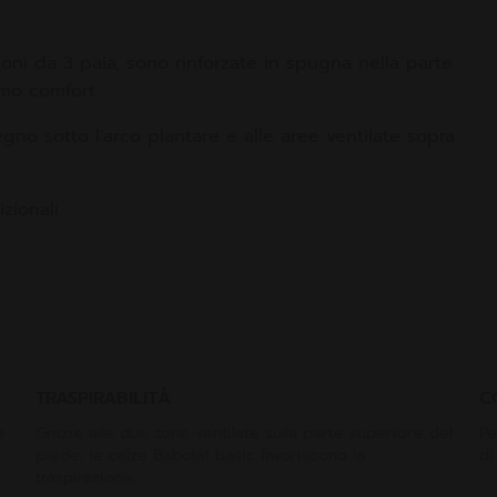
oni da 3 paia, sono rinforzate in spugna nella parte
imo comfort.
gno sotto l'arco plantare e alle aree ventilate sopra
zionali.
TRASPIRABILITÀ
C
e
Grazie alle due zone ventilate sulla parte superiore del
Pe
piede, le calze Babolat basic favoriscono la
di
traspirazione.