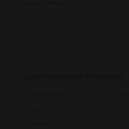
CONFORT ABSOLU
Des fibres de polyamide torsadées dans une matrice
en polyuréthane offrent une grande élasticité pour u
sensation de confort incroyable et un cordage
particulièrement doux pour le bras. Son excellente
tenue de tension permet aux joueurs de profiter d’u
confort durable.
CARACTÉRISTIQUES TECHNIQUES
Type de cordage
Multifilam
Longueur
200 m
Fabriqué en
France