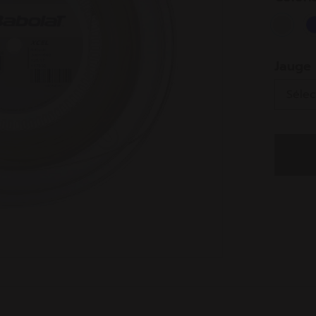
select
Jauge