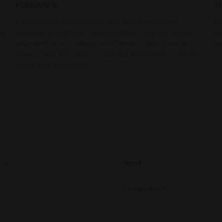
PUISSANCE
T
L’élasticité exceptionnelle des fibres torsadées
Le
ne
apporte la réactivité supplémentaire que les joueurs
te
attendent d’un cordage multifilament. Idéal pour les
pe
joueurs aux lifts assez courts qui aimeraient jouer des
n
balles plus profondes.
ent
Sport
Composition