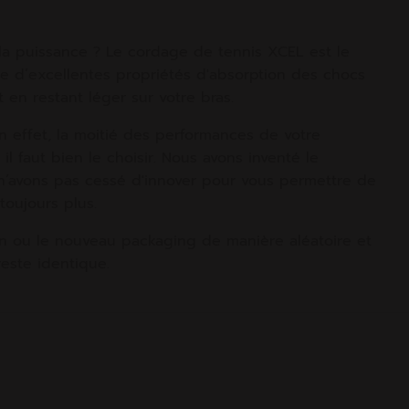
la puissance ? Le cordage de tennis XCEL est le
fre d’excellentes propriétés d'absorption des chocs
en restant léger sur votre bras.
n effet, la moitié des performances de votre
l faut bien le choisir. Nous avons inventé le
 n’avons pas cessé d'innover pour vous permettre de
toujours plus.
en ou le nouveau packaging de manière aléatoire et
este identique.