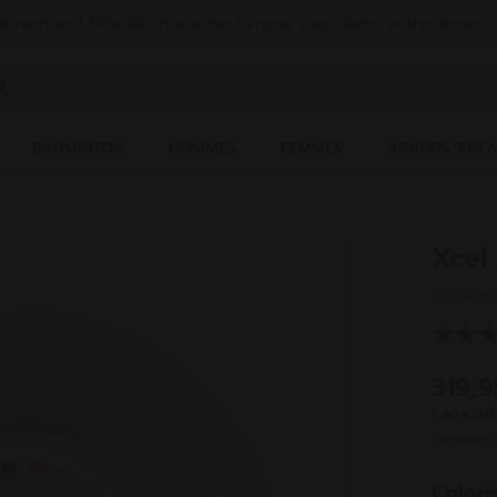
envenue ! Désolé, nous ne livrons pas dans votre zone.
isir un mot clé ou un numéro d'article
BADMINTON
HOMMES
FEMMES
JUNIORS/ENF
Xcel
Cordage D
319,
1,60 €/M
Livraison 
Colori