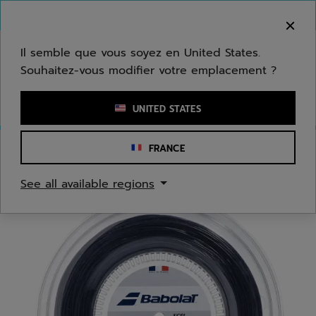
Passer au contenu principal
Passer au pied de page
Bienvenue ! Désolé, nous ne livrons pas dans
votre zone.
Il semble que vous soyez en United States.
Souhaitez-vous modifier votre emplacement ?
Saisir un mot clé ou un numéro d'article
UNITED STATES
FRANCE
Accueil
/
Tennis
/
Cordages
See all available regions