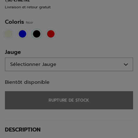
1,60 €/MÈTRE
la
Livraison et retour gratuit
même
page.
Coloris
Noir
selected
Jauge
Bientôt disponible
RUPTURE DE STOCK
DESCRIPTION