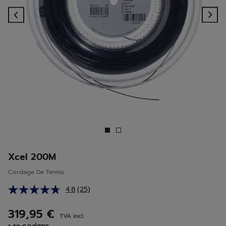
Previous
Ne
Xcel 200M
Cordage De Tennis
4.8
(25)
Lire
25
avis.
319,95 €
TVA incl.
Lien
sur